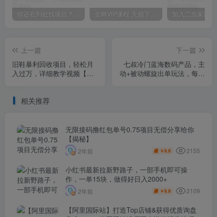
你还在到处找项目？还在当韭菜？我靠卖项目一个月收入5万+，曾经我也是个失败者。
全网VIP课程 无损下载~
上一篇
下一篇
旧鞋暴利回收项目，轻松月
七叔冷门蓝海数码产品，主
入过万，详细教学视频【揭
动+被动螺旋出单玩法，每天
秘】
百分百出单【揭秘】
相关推荐
无限接码撸红包单号0.75项目无偿分享给你
【揭秘】
2155
2年前
9.9
￥
小红书最新拉新野路子，一部手机即可操
作，一单15块，做得好日入2000+
2109
2年前
9.9
￥
【阿里国际站】打造Top店铺&获得优质询盘