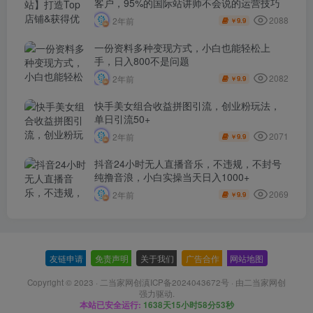
客户，​95%的国际站讲师不会说的运营技巧
2088
2年前
9.9
￥
一份资料多种变现方式，小白也能轻松上
手，日入800不是问题
2082
2年前
9.9
￥
快手美女组合收益拼图引流，创业粉玩法，
单日引流50+
2071
2年前
9.9
￥
抖音24小时无人直播音乐，不违规，不封号
纯撸音浪，小白实操当天日入1000+
2069
2年前
9.9
￥
友链申请
-
免责声明
-
关于我们
-
广告合作
-
网站地图
Copyright © 2023 ·
二当家网创滇ICP备2024043672号
· 由
二当家网创
强力驱动.
本站已安全运行:
1638天15小时58分53秒