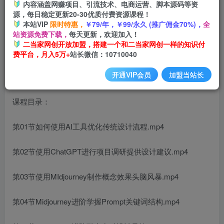
内容涵盖网赚项目、引流技术、电商运营、脚本源码等资
源，每日稳定更新20-30优质付费资源课程！
本站VIP
限时特惠，
￥79/年，￥99/永久 (推广佣金70%)，
全
从零进阶AI人工智能辅助建筑设计，做第一批驾驭AI的建筑
站资源免费下载，
每天更新，欢迎加入！
师
二当家网创开放加盟，搭建一个和二当家网创一样的知识付
费平台，月入5万+
站长微信：10710040
开通VIP会员
加盟当站长
课程目录：
第01节如何使用AI工具优化传统设计流程.mp4
第02节使用ChatGPT进行项目调研提供设计建议.mp4
第03节使用MIdjourney制作概念效果头脑风暴.mp4
第04节Midjourney进阶学握Prompt关键词结构.mp4