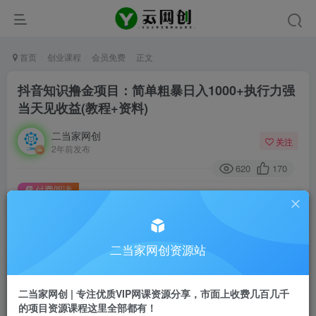
首页
创业课程
会员免费
正文
抖音知识撸金项目：简单粗暴日入1000+执行力强
当天见收益(教程+资料)
二当家网创
关注
2年前发布
620
170
付费阅读
抖音知识撸金项目：简单粗暴日入1000+执行力强当天见收益(教程+资料)
此内容为付费阅读，请付费后查看
9.9
二当家网创资源站
99
￥
￥
免费
会员
二当家网创 | 专注优质VIP网课资源分享，市面上收费几百几千
的项目资源课程这里全部都有！
登录购买