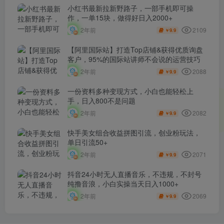
小红书最新拉新野路子，一部手机即可操
作，一单15块，做得好日入2000+
2109
2年前
9.9
￥
【阿里国际站】打造Top店铺&获得优质询盘
客户，​95%的国际站讲师不会说的运营技巧
2088
2年前
9.9
￥
一份资料多种变现方式，小白也能轻松上
手，日入800不是问题
2082
2年前
9.9
￥
快手美女组合收益拼图引流，创业粉玩法，
单日引流50+
2071
2年前
9.9
￥
抖音24小时无人直播音乐，不违规，不封号
纯撸音浪，小白实操当天日入1000+
2069
2年前
9.9
￥