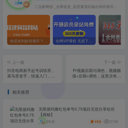
二当家网创-_全网首发_高质量项目输出和外面市场高价课程一模一样
你还在到处找项目？还在当韭菜？我靠卖项目一个月收入5万+，曾经我也是个失败者。
全网VIP课程 无损下载~
上一篇
下一篇
抖音电商新手起号训练营，
Pr视频后期与调色，视频颜
菜鸟变老手，快速入门，新
值=后期+调色，这里没有套
手商家超全入门课程大全
路，只有干货！
相关推荐
无限接码撸红包单号0.75项目无偿分享给你
【揭秘】
2156
2年前
9.9
￥