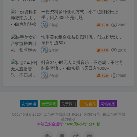
一份资料多种变现方式，小白也能轻松上
手，日入800不是问题
2082
2年前
9.9
￥
快手美女组合收益拼图引流，创业粉玩法，
单日引流50+
2070
2年前
9.9
￥
抖音24小时无人直播音乐，不违规，不封号
纯撸音浪，小白实操当天日入1000+
2069
2年前
9.9
￥
友链申请
-
免责声明
-
关于我们
-
广告合作
-
网站地图
Copyright © 2023 ·
二当家网创滇ICP备2024043672号
· 由
二当家网创
强力驱动.
本站已安全运行:
1638天6小时5分11秒