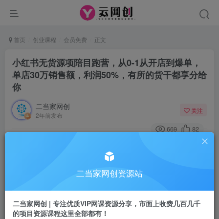
首页
创业课程
会员免费
正文
小红书无货源项陪目‬跑营，从0-1从开店到爆单，
单店30万销售额，利润50%，有所‬的货干‬都享分‬给
你
二当家网创
关注
2年前发布
669
82
付费阅读
小红书无货源项陪目‬跑营，从0-1从开店到爆单，单店30万销售额，利润50%，有所‬的货干‬都享分‬给你
此内容为付费阅读，请付费后查看
二当家网创资源站
9.9
99
￥
￥
二当家网创 | 专注优质VIP网课资源分享，市面上收费几百几千
免费
会员
的项目资源课程这里全部都有！