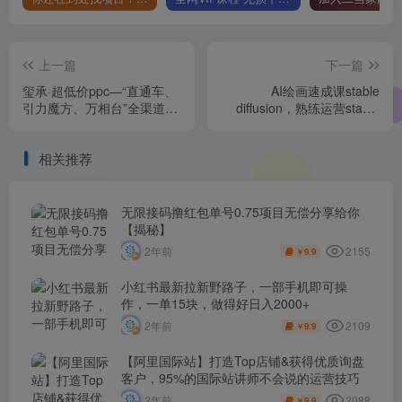
上一篇
下一篇
玺承·超低价ppc—“直通车、
AI绘画速成课stable
引力魔方、万相台”全渠道低
diffusion，​熟练运营stable
价扫流核心玩法
diffusion，快速生成高品质
设计图稿、B端设计3D图标
相关推荐
无限接码撸红包单号0.75项目无偿分享给你
【揭秘】
2155
2年前
9.9
￥
小红书最新拉新野路子，一部手机即可操
作，一单15块，做得好日入2000+
2109
2年前
9.9
￥
【阿里国际站】打造Top店铺&获得优质询盘
客户，​95%的国际站讲师不会说的运营技巧
2088
2年前
9.9
￥