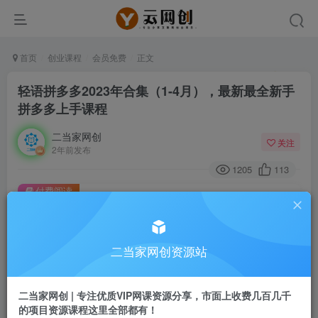
首页
创业课程
会员免费
正文
轻语拼多多2023年合集（1-4月），最新最全新手
拼多多上手课程
二当家网创
关注
2年前发布
1205
113
付费阅读
轻语拼多多2023年合集（1-4月），最新最全新手拼多多上手课程
此内容为付费阅读，请付费后查看
9.9
二当家网创资源站
99
￥
￥
免费
会员
二当家网创 | 专注优质VIP网课资源分享，市面上收费几百几千
的项目资源课程这里全部都有！
登录购买