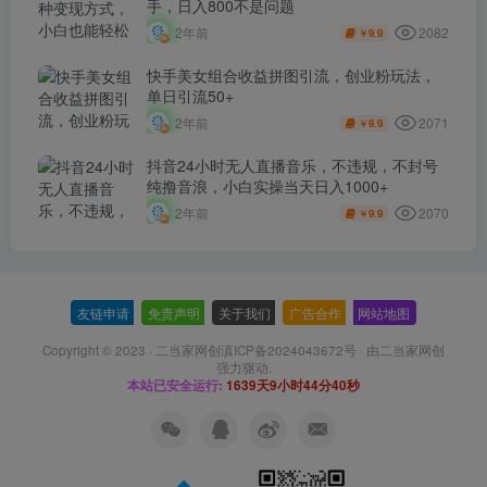
手，日入800不是问题
2082
2年前
9.9
￥
快手美女组合收益拼图引流，创业粉玩法，
单日引流50+
2071
2年前
9.9
￥
抖音24小时无人直播音乐，不违规，不封号
纯撸音浪，小白实操当天日入1000+
2070
2年前
9.9
￥
友链申请
-
免责声明
-
关于我们
-
广告合作
-
网站地图
Copyright © 2023 ·
二当家网创滇ICP备2024043672号
· 由
二当家网创
强力驱动.
本站已安全运行:
1639天9小时44分40秒