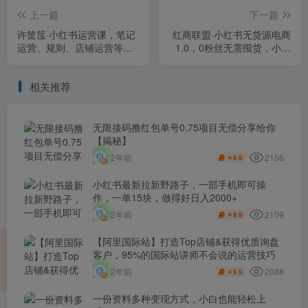
上一篇
下一篇
许筐筺·小红书运营课，​笔记
红商联盟·小红书无货源电商
运营、规则、店铺运营等模
1.0，0粉丝无需囤货，小白
块讲解，学会自己独立运营
也可以轻松上手的无货源项
小红书账号
目
相关推荐
无限接码撸红包单号0.75项目无偿分享给你
【揭秘】
2156
2年前
9.9
￥
小红书最新拉新野路子，一部手机即可操
作，一单15块，做得好日入2000+
2109
2年前
9.9
￥
【阿里国际站】打造Top店铺&获得优质询盘
客户，​95%的国际站讲师不会说的运营技巧
2088
2年前
9.9
￥
一份资料多种变现方式，小白也能轻松上