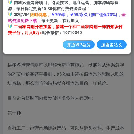
内容涵盖网赚项目、引流技术、电商运营、脚本源码等资
源，每日稳定更新20-30优质付费资源课程！
本站VIP
限时特惠，
￥79/年，￥99/永久 (推广佣金70%)，
全
站资源免费下载，
每天更新，欢迎加入！
二当家网创开放加盟，搭建一个和二当家网创一样的知识付
费平台，月入5万+
站长微信：10710040
开通VIP会员
加盟当站长
拼多多的红利，谁能吃得到？
拼多多运营策略可以理解为新电商模式，彻底的从淘系忽视
的环节中逆袭甚至推到，那么如果还按照淘系的思路来吃这
块蛋糕，那么面临的结局就会和淘系目前一样尴尬。
目前适合短时间内爆发做拼多多的人有3种：
第一种
自有工厂，经营市场爆款产品，可以从源头材料、生产成本