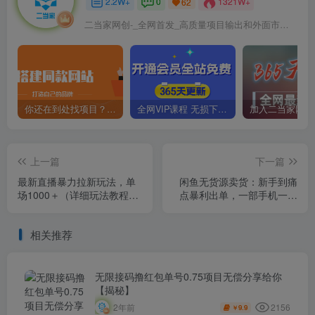
2.2W+
0
1321W+
62
二当家网创-_全网首发_高质量项目输出和外面市场高价课程一模一样
你还在到处找项目？还在当韭菜？我靠卖项目一个月收入5万+，曾经我也是个失败者。
全网VIP课程 无损下载~
上一篇
下一篇
最新直播暴力拉新玩法，单
闲鱼无货源卖货：新手到痛
场1000＋（详细玩法教程）
点暴利出单，一部手机一个
【揭秘】
人就能操作（18节课）
相关推荐
无限接码撸红包单号0.75项目无偿分享给你
【揭秘】
2156
2年前
9.9
￥