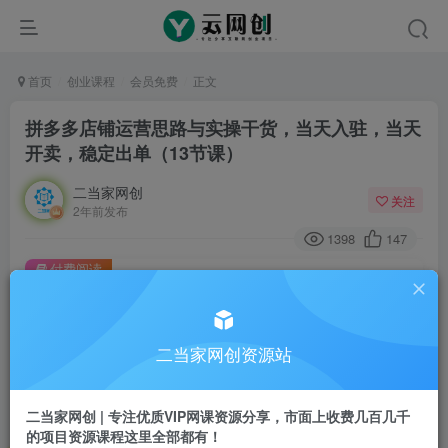
首页
创业课程
会员免费
正文
拼多多店铺运营思路与实操干货，当天入驻，当天
开卖，稳定出单（13节课）
二当家网创
关注
2年前发布
1398
147
付费阅读
拼多多店铺运营思路与实操干货，当天入驻，当天开卖，稳定出单（13节课）
此内容为付费阅读，请付费后查看
9.9
二当家网创资源站
99
￥
￥
免费
会员
二当家网创 | 专注优质VIP网课资源分享，市面上收费几百几千
的项目资源课程这里全部都有！
登录购买