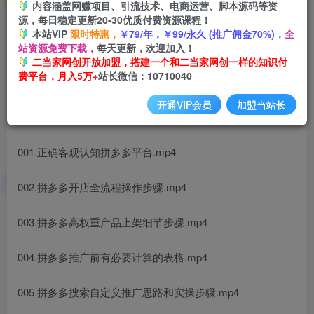
内容涵盖网赚项目、引流技术、电商运营、脚本源码等资
源，每日稳定更新20-30优质付费资源课程！
本站VIP
限时特惠，
￥79/年，￥99/永久 (推广佣金70%)，
全
站资源免费下载，
每天更新，欢迎加入！
二当家网创开放加盟，搭建一个和二当家网创一样的知识付
费平台，月入5万+
站长微信：10710040
开通VIP会员
加盟当站长
课程目录
001.正确客观认知拼多多平台.mp4
002.拼多多开店全流程操作步骤.mp4
003.拼多多高权重产品上架细节步骤.mp4
004.拼多多推广前有必要计算的表格.mp4
005.拼多多搜索自定义推广思路和实操步骤.mp4