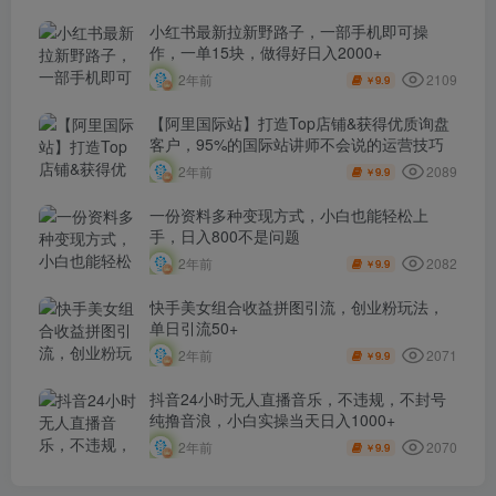
小红书最新拉新野路子，一部手机即可操
作，一单15块，做得好日入2000+
2109
2年前
9.9
￥
【阿里国际站】打造Top店铺&获得优质询盘
客户，​95%的国际站讲师不会说的运营技巧
2089
2年前
9.9
￥
一份资料多种变现方式，小白也能轻松上
手，日入800不是问题
2082
2年前
9.9
￥
快手美女组合收益拼图引流，创业粉玩法，
单日引流50+
2071
2年前
9.9
￥
抖音24小时无人直播音乐，不违规，不封号
纯撸音浪，小白实操当天日入1000+
2070
2年前
9.9
￥