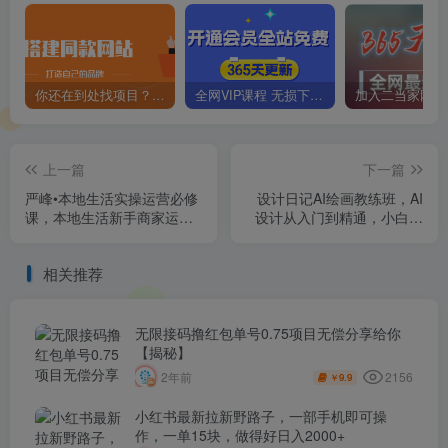
你还在到处找项目？还在当韭菜？我靠卖项目一个月收入5万+，曾经我也是个失败者。
全网VIP课程 无损下载~
上一篇
下一篇
严峰•本地生活实操运营必修
设计日记AI绘画教练班，AI
课，本地生活新手商家运营
设计从入门到精通，小白也
的宝藏教程
可轻松上手
相关推荐
无限接码撸红包单号0.75项目无偿分享给你
【揭秘】
2156
2年前
9.9
￥
小红书最新拉新野路子，一部手机即可操
作，一单15块，做得好日入2000+