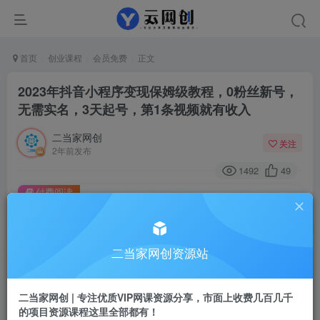
首页
创业课程
会员免费
正文
2023年抖音小程序变现保姆级教程，0粉丝新号，
无需实名，3天起号，第1条视频就有收入
二当家网创
关注
2年前发布
1492
49
付费阅读
2023年抖音小程序变现保姆级教程，0粉丝新号，无需实名，3天起号，第1条视频就有收入
此内容为付费阅读，请付费后查看
9.9
二当家网创资源站
99
￥
￥
免费
会员
二当家网创 | 专注优质VIP网课资源分享，市面上收费几百几千
的项目资源课程这里全部都有！
登录购买