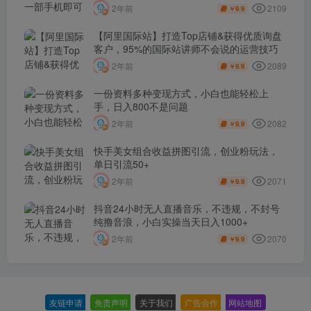
2109
2年前
9.9
￥
【阿里国际站】打造Top店铺&获得优质询盘
客户，​95%的国际站讲师不会说的运营技巧
2089
2年前
9.9
￥
一份资料多种变现方式，小白也能轻松上
手，日入800不是问题
2082
2年前
9.9
￥
快手美女组合收益拼图引流，创业粉玩法，
单日引流50+
2071
2年前
9.9
￥
抖音24小时无人直播音乐，不违规，不封号
纯撸音浪，小白实操当天日入1000+
2070
2年前
9.9
￥
友链申请
-
免责声明
-
关于我们
-
广告合作
-
网站地图