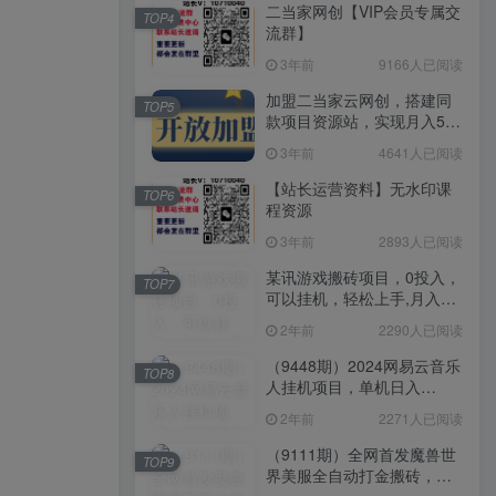
二当家网创【VIP会员专属交
TOP4
流群】
3年前
9166人已阅读
加盟二当家云网创，搭建同
TOP5
款项目资源站，实现月入5万
+
3年前
4641人已阅读
【站长运营资料】无水印课
TOP6
程资源
3年前
2893人已阅读
某讯游戏搬砖项目，0投入，
TOP7
可以挂机，轻松上手,月入
3000+上不封顶
2年前
2290人已阅读
（9448期）2024网易云音乐
TOP8
人挂机项目，单机日入
150+，无脑月入5000+
2年前
2271人已阅读
（9111期）全网首发魔兽世
TOP9
界美服全自动打金搬砖，日