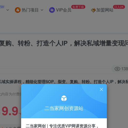
EW
免费下载
日入2K
热门项目
VIP会员
加盟网站
复购、转粉、打造个人IP，解决私域增量变现
138
此内容为付费阅读，请付费后查看
9.9
二当家网创资源站
99
￥
￥
二当家网创 | 专注优质VIP网课资源分享，