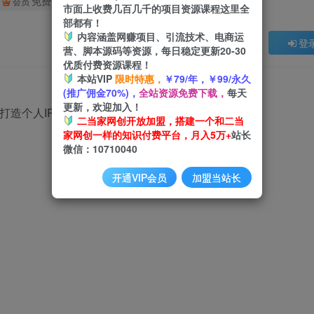
免费
会员
市面上收费几百几千的项目资源课程这里全
部都有！
内容涵盖网赚项目、引流技术、电商运
登
营、脚本源码等资源，每日稳定更新20-30
优质付费资源课程！
本站VIP
限时特惠，
￥79/年，￥99/永久
(推广佣金70%)，
全站资源免费下载，
每天
更新，欢迎加入！
二当家网创开放加盟，搭建一个和二当
家网创一样的知识付费平台，月入5万+
站长
微信：10710040
开通VIP会员
加盟当站长