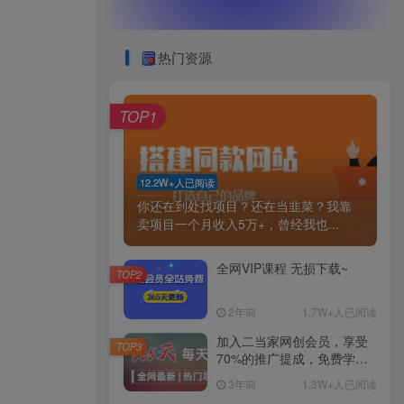
热门资源
TOP1
12.2W+人已阅读
你还在到处找项目？还在当韭菜？我靠
卖项目一个月收入5万+，曾经我也...
全网VIP课程 无损下载~
TOP2
2年前
1.7W+人已阅读
加入二当家网创会员，享受
TOP3
70%的推广提成，免费学习
网上万种创业课程，菜鸟变
3年前
1.3W+人已阅读
大神。