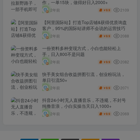
作，一单15块，做得好日入2000+
2109
2年前
9.9
￥
【阿里国际站】打造Top店铺&获得优质询盘
客户，​95%的国际站讲师不会说的运营技巧
2088
2年前
9.9
￥
一份资料多种变现方式，小白也能轻松上
手，日入800不是问题
2082
2年前
9.9
￥
快手美女组合收益拼图引流，创业粉玩法，
单日引流50+
2071
2年前
9.9
￥
抖音24小时无人直播音乐，不违规，不封号
纯撸音浪，小白实操当天日入1000+
2069
2年前
9.9
￥