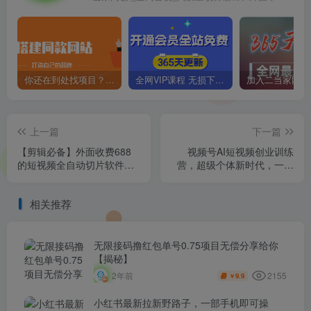
你还在到处找项目？还在当韭菜？我靠卖项目一个月收入5万+，曾经我也是个失败者。
全网VIP课程 无损下载~
上一篇
下一篇
【剪辑必备】外面收费688
视频号AI短视频创业训练
的短视频全自动切片软件，
营，超级个体新时代，一部
带货直播切片必备脚本【软
手机每天只需1小时轻松创业
件+详细教程】
相关推荐
无限接码撸红包单号0.75项目无偿分享给你
【揭秘】
2155
2年前
9.9
￥
小红书最新拉新野路子，一部手机即可操