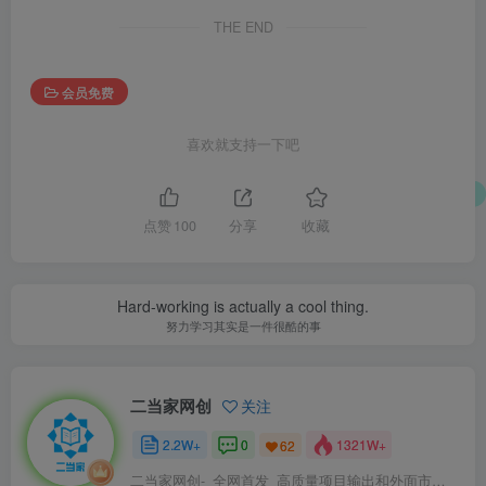
THE END
会员免费
喜欢就支持一下吧
点赞
100
分享
收藏
Hard-working is actually a cool thing.
努力学习其实是一件很酷的事
二当家网创
关注
2.2W+
0
1321W+
62
二当家网创-_全网首发_高质量项目输出和外面市场高价课程一模一样