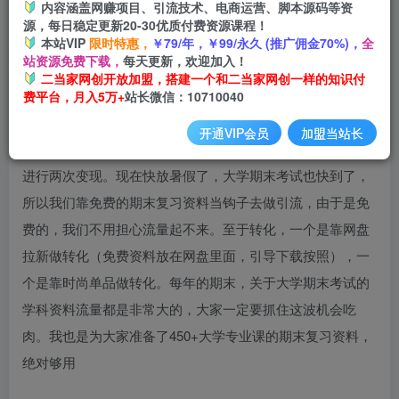
内容涵盖网赚项目、引流技术、电商运营、脚本源码等资
源，每日稳定更新20-30优质付费资源课程！
本站VIP
限时特惠，
￥79/年，￥99/永久 (推广佣金70%)，
全
站资源免费下载，
每天更新，欢迎加入！
二当家网创开放加盟，搭建一个和二当家网创一样的知识付
费平台，月入5万+
站长微信：10710040
开通VIP会员
加盟当站长
大家好，今天给大家带来的项目是引流大学生粉丝，在私域
进行两次变现。现在快放暑假了，大学期末考试也快到了，
所以我们靠免费的期末复习资料当钩子去做引流，由于是免
费的，我们不用担心流量起不来。至于转化，一个是靠网盘
拉新做转化（免费资料放在网盘里面，引导下载按照），一
个是靠时尚单品做转化。每年的期末，关于大学期末考试的
学科资料流量都是非常大的，大家一定要抓住这波机会吃
肉。我也是为大家准备了450+大学专业课的期末复习资料，
绝对够用