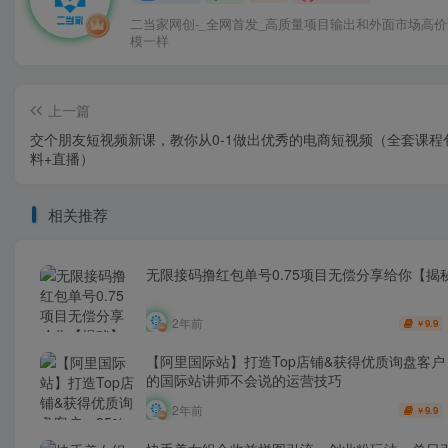
二当家网创-_全网首发_高质量项目输出和外面市场高
模一样
上一篇
交个朋友短视频新课，教你从0-1做出优秀的电商短视频（全套课程
料+直播）
相关推荐
无限接码撸红包单号0.75项目无偿分享给你【揭
2年前
9.9
￥
【阿里国际站】打造Top店铺&获得优质询盘客户，
的国际站讲师不会说的运营技巧
2年前
9.9
￥