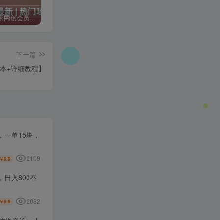
加入二当家网创会员，享受70%的推广提成，免费学习网上万种创业课程，菜鸟变大神。
二当家网创【VIP会员专属交流群】
加盟二当家云网创，搭建同款项目资源站，实现月入5万+
下一篇
脚本+详细教程】
一单15块，
2109
9.9
￥
日入800不
2082
9.9
￥