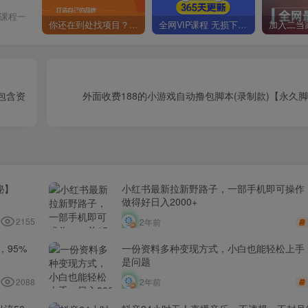
价课程一
你还在到处找项目？还在当韭菜？我靠卖项目一个月收入5万+，曾经我也是个失败者。
全网VIP课程 无损下载~
包含资
外面收费188的小游戏自动撸包脚本(录制款)【永久
秘】
小红书最新拉新野路子，一部手机即可操作，
做得好日入2000+
2155
2年前
​95%
一份资料多种变现方式，小白也能轻松上手，
是问题
2088
2年前