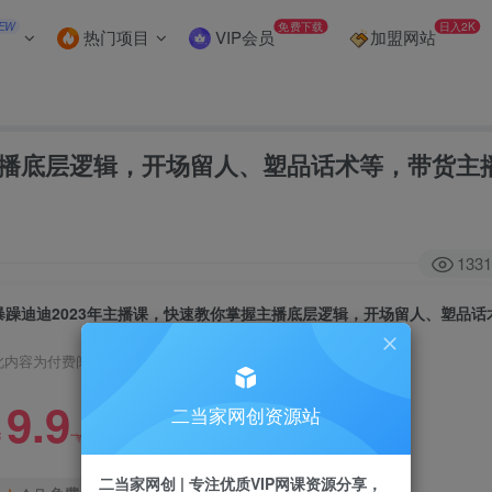
EW
免费下载
日入2K
热门项目
VIP会员
加盟网站
主播底层逻辑，开场留人、塑品话术等，带货主
1331
此内容为付费阅读，请付费后查看
9.9
二当家网创资源站
99
￥
￥
二当家网创 | 专注优质VIP网课资源分享，