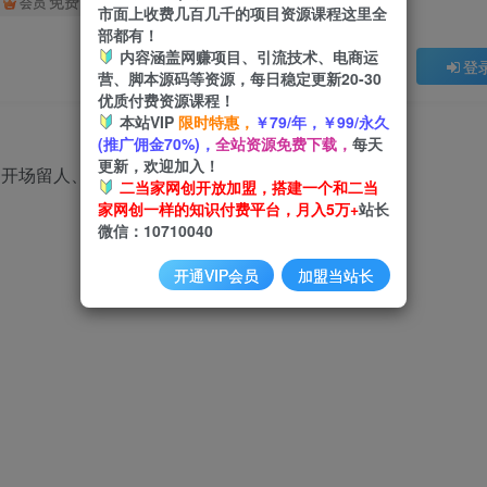
免费
会员
市面上收费几百几千的项目资源课程这里全
部都有！
内容涵盖网赚项目、引流技术、电商运
登
营、脚本源码等资源，每日稳定更新20-30
优质付费资源课程！
本站VIP
限时特惠，
￥79/年，￥99/永久
(推广佣金70%)，
全站资源免费下载，
每天
更新，欢迎加入！
二当家网创开放加盟，搭建一个和二当
家网创一样的知识付费平台，月入5万+
站长
微信：10710040
开通VIP会员
加盟当站长