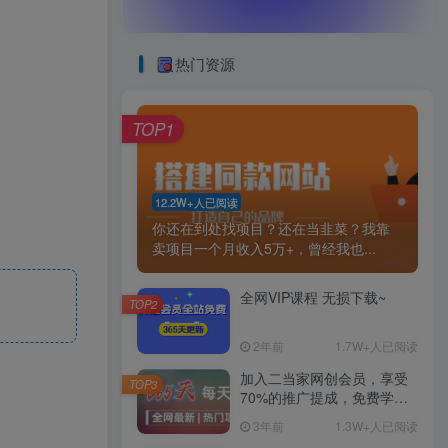
热门资源
TOP1
12.2W+人已阅读
你还在到处找项目？还在当韭菜？我靠
卖项目一个月收入5万+，曾经我也...
全网VIP课程 无损下载~
TOP2
2年前
1.7W+人已阅读
加入二当家网创会员，享受
TOP3
70%的推广提成，免费学习
网上万种创业课程，菜鸟变
3年前
1.3W+人已阅读
大神。