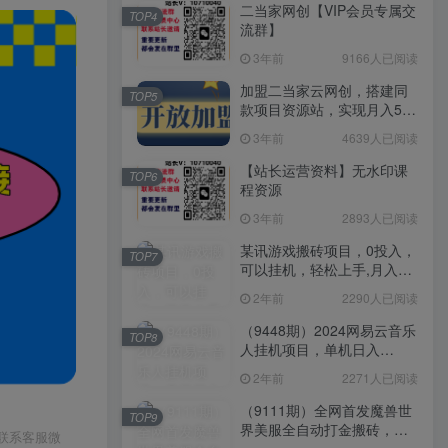
二当家网创【VIP会员专属交
TOP4
流群】
3年前
9166人已阅读
加盟二当家云网创，搭建同
TOP5
款项目资源站，实现月入5万
+
3年前
4639人已阅读
【站长运营资料】无水印课
TOP6
程资源
3年前
2893人已阅读
某讯游戏搬砖项目，0投入，
TOP7
可以挂机，轻松上手,月入
3000+上不封顶
2年前
2290人已阅读
（9448期）2024网易云音乐
TOP8
人挂机项目，单机日入
150+，无脑月入5000+
2年前
2271人已阅读
（9111期）全网首发魔兽世
TOP9
界美服全自动打金搬砖，日
请联系客服微