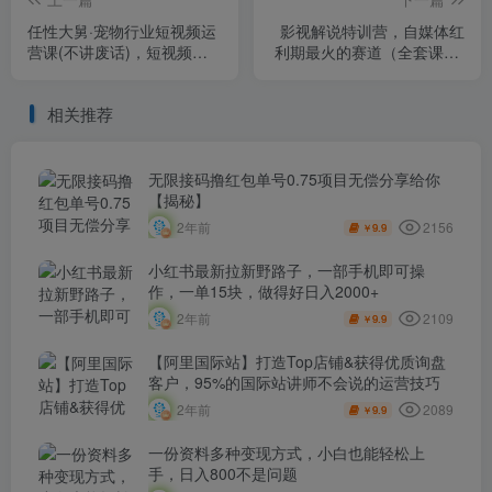
任性大舅·宠物行业短视频运
影视解说特训营，自媒体红
营课(不讲废话)，短视频流
利期最火的赛道（全套课程-
量增长的一层窗户纸，解决
价值999）
流量焦虑&实现降本增效
相关推荐
无限接码撸红包单号0.75项目无偿分享给你
【揭秘】
2156
2年前
9.9
￥
小红书最新拉新野路子，一部手机即可操
作，一单15块，做得好日入2000+
2109
2年前
9.9
￥
【阿里国际站】打造Top店铺&获得优质询盘
客户，​95%的国际站讲师不会说的运营技巧
2089
2年前
9.9
￥
一份资料多种变现方式，小白也能轻松上
手，日入800不是问题