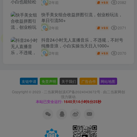
2082
2年前
9.9
￥
快手美女组合收益拼图引流，创业粉玩法，
单日引流50+
2071
2年前
9.9
￥
抖音24小时无人直播音乐，不违规，不封号
纯撸音浪，小白实操当天日入1000+
2070
2年前
9.9
￥
友链申请
-
免责声明
-
关于我们
-
广告合作
-
网站地图
Copyright © 2023 ·
二当家网创滇ICP备2024043672号
· 由
二当家网创
强力驱动.
本站已安全运行:
1640天14小时6分26秒