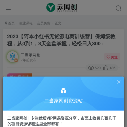
首页
创业课程
会员免费
正文
2023【阿本小红书无货源电商训练营】保姆级教
程，从0到1，3天全盘掌握，轻松日入300+
二当家网创
关注
2年前发布
520
136
付费阅读
2023【阿本小红书无货源电商训练营】保姆级教程，从0到1，3天全盘掌握，轻松日入300+
此内容为付费阅读，请付费后查看
9.9
二当家网创资源站
99
￥
￥
免费
会员
二当家网创 | 专注优质VIP网课资源分享，市面上收费几百几千
的项目资源课程这里全部都有！
登录购买