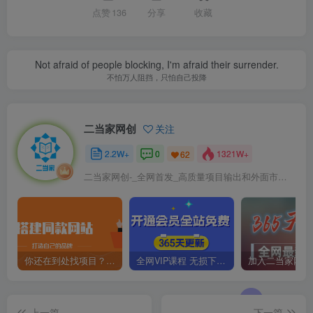
点赞
136
分享
收藏
Not afraid of people blocking, I'm afraid their surrender.
不怕万人阻挡，只怕自己投降
二当家网创
关注
2.2W+
0
1321W+
62
二当家网创-_全网首发_高质量项目输出和外面市场高价课程一模一样
你还在到处找项目？还在当韭菜？我靠卖项目一个月收入5万+，曾经我也是个失败者。
全网VIP课程 无损下载~
上一篇
下一篇