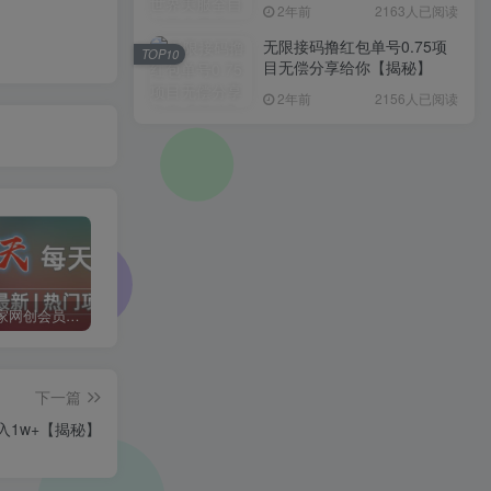
入1000+，简单好操作，保
2年前
2163人已阅读
姆级教学
无限接码撸红包单号0.75项
TOP10
目无偿分享给你【揭秘】
2年前
2156人已阅读
加入二当家网创会员，享受70%的推广提成，免费学习网上万种创业课程，菜鸟变大神。
二当家网创【VIP会员专属交流群】
加盟二当家云网创，搭建同款项目资源站，实现月入5万+
下一篇
入1w+【揭秘】