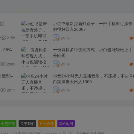
秘】
小红书最新拉新野路子，一部手机即可操作，
做得好日入2000+
2156
2年前
​95%
一份资料多种变现方式，小白也能轻松上手，
是问题
2089
2年前
流50+
抖音24小时无人直播音乐，不违规，不封号
白实操当天日入1000+
2071
2年前
免责声明
-
关于我们
-
广告合作
-
网站地图
 2023 ·
二当家网创滇ICP备2024043672号
· 由
二当家网创
强力驱动.