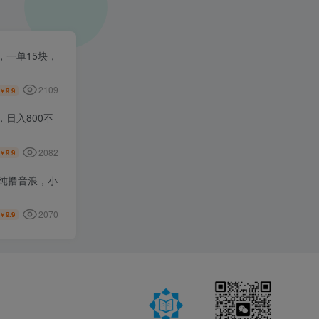
一单15块，
2109
9.9
￥
日入800不
2082
9.9
￥
纯撸音浪，小
2070
9.9
￥