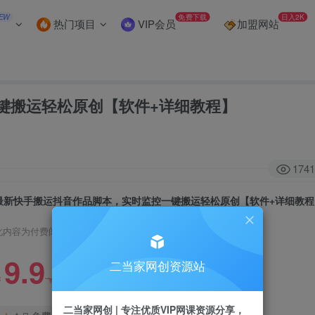
EW
免费下载
日入2K
热门项目
VIP会员
加盟网站
键搬运轻松原创【软件+详细教程】
1741
最新快手搬运抖音作品脚本，实时监控一键搬运轻松原创【软件+详细教程
此内容为付费阅读，请付费后查看
9.9
二当家网创资源站
99
￥
￥
二当家网创 | 专注优质VIP网课资源分享，