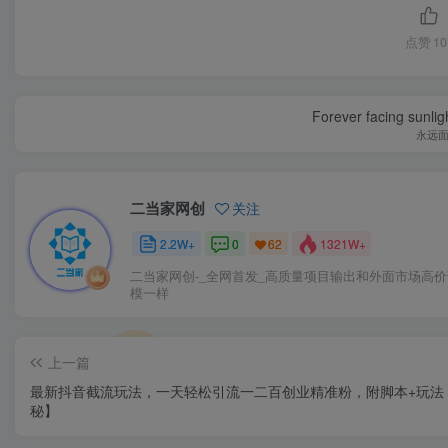
点赞
10
Forever facing sunlig
永远
二当家网创
关注
2.2W+
0
1321W+
62
二当家网创-_全网首发_高质量项目输出和外面市场高
模一样
上一篇
最新抖音截流玩法，一天轻松引流一二百创业精准粉，附脚本+玩法
秘】