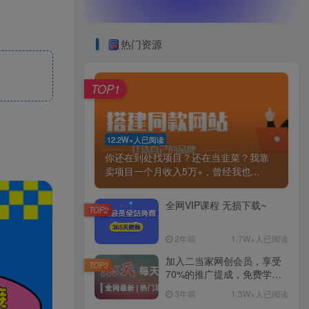
热门资源
TOP1
12.2W+人已阅读
你还在到处找项目？还在当韭菜？我靠
卖项目一个月收入5万+，曾经我也...
全网VIP课程 无损下载~
TOP2
2年前
1.7W+人已阅读
加入二当家网创会员，享受
TOP3
70%的推广提成，免费学习
网上万种创业课程，菜鸟变
3年前
1.3W+人已阅读
大神。