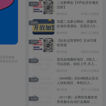
二当家网创【VIP会员专属交
TOP4
流群】
3年前
9166人已阅读
加盟二当家云网创，搭建同
TOP5
款项目资源站，实现月入5万
+
3年前
4641人已阅读
【站长运营资料】无水印课
TOP6
程资源
3年前
2893人已阅读
请联系客服微
某讯游戏搬砖项目，0投入，
TOP7
或转载任何违法
可以挂机，轻松上手,月入
3000+上不封顶
2年前
2290人已阅读
（9448期）2024网易云音乐
TOP8
人挂机项目，单机日入
150+，无脑月入5000+
2年前
2271人已阅读
（9111期）全网首发魔兽世
TOP9
界美服全自动打金搬砖，日