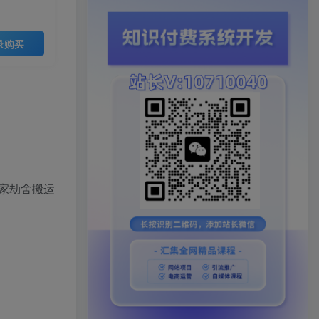
录购买
家劫舍搬运