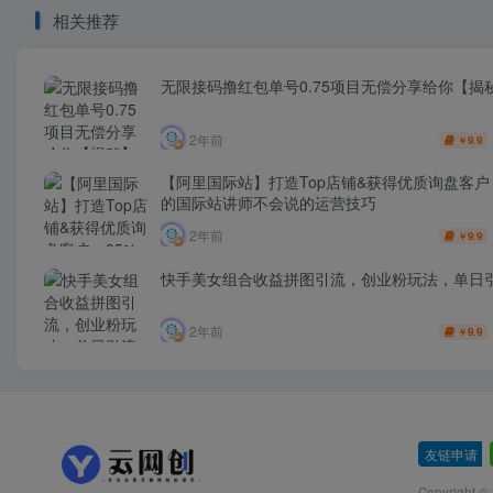
相关推荐
无限接码撸红包单号0.75项目无偿分享给你【揭
2年前
9.9
￥
【阿里国际站】打造Top店铺&获得优质询盘客户，
的国际站讲师不会说的运营技巧
2年前
9.9
￥
快手美女组合收益拼图引流，创业粉玩法，单日引
2年前
9.9
￥
友链申请
-
Copyright ©