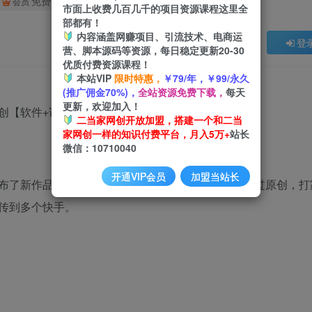
免费
会员
市面上收费几百几千的项目资源课程这里全
部都有！
内容涵盖网赚项目、引流技术、电商运
登
营、脚本源码等资源，每日稳定更新20-30
优质付费资源课程！
本站VIP
限时特惠，
￥79/年，￥99/永久
(推广佣金70%)，
全站资源免费下载，
每天
更新，欢迎加入！
二当家网创开放加盟，搭建一个和二当
家网创一样的知识付费平台，月入5万+
站长
微信：10710040
开通VIP会员
加盟当站长
布了新作品，咱们的脚本自动同步搬运到快手，轻松过原创，打
传到多个快手。