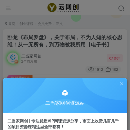
首页
创业课程
会员免费
正文
卧龙《布局罗盘》，关于布局，不为人知的核心思
维！从一无所有，到万物被我所用【电子书】
二当家网创
关注
2年前发布
1512
102
付费阅读
卧龙《布局罗盘》，关于布局，不为人知的核心思维！从一无所有，到万物被我所用【电子书】
此内容为付费阅读，请付费后查看
9.9
二当家网创资源站
99
￥
￥
免费
会员
二当家网创 | 专注优质VIP网课资源分享，市面上收费几百几千
的项目资源课程这里全部都有！
登录购买