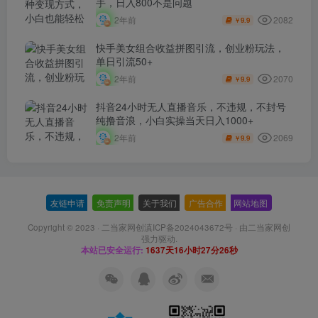
手，日入800不是问题
2082
2年前
9.9
￥
快手美女组合收益拼图引流，创业粉玩法，
单日引流50+
2070
2年前
9.9
￥
抖音24小时无人直播音乐，不违规，不封号
纯撸音浪，小白实操当天日入1000+
2069
2年前
9.9
￥
友链申请
-
免责声明
-
关于我们
-
广告合作
-
网站地图
Copyright © 2023 ·
二当家网创滇ICP备2024043672号
· 由
二当家网创
强力驱动.
本站已安全运行:
1637天16小时27分26秒