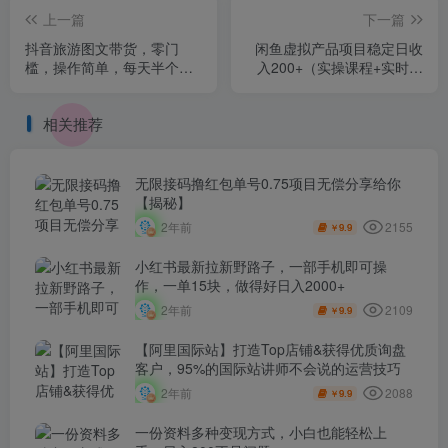
上一篇
下一篇
抖音旅游图文带货，零门
闲鱼虚拟产品项目稳定日收
槛，操作简单，每天半个小
入200+（实操课程+实时数
时，日入500+
据）
相关推荐
无限接码撸红包单号0.75项目无偿分享给你
【揭秘】
2155
2年前
9.9
￥
小红书最新拉新野路子，一部手机即可操
作，一单15块，做得好日入2000+
2109
2年前
9.9
￥
【阿里国际站】打造Top店铺&获得优质询盘
客户，​95%的国际站讲师不会说的运营技巧
2088
2年前
9.9
￥
一份资料多种变现方式，小白也能轻松上