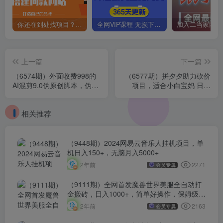
你还在到处找项目？还在当韭菜？我靠卖项目一个月收入5万+，曾经我也是个失败者。
全网VIP课程 无损下载~
上一篇
下一篇
（6574期）外面收费998的
（6577期）拼夕夕助力砍价
AI混剪9.0伪原创脚本，伪原
项目，适合小白宝妈 日入
创剪辑必备神器【混剪脚本
200+（保姆级教程，视频教
+教程】
程+素材）
相关推荐
（9448期）2024网易云音乐人挂机项目，单
机日入150+，无脑月入5000+
2271
2年前
会员专属
（9111期）全网首发魔兽世界美服全自动打
金搬砖，日入1000+，简单好操作，保姆级教
学
2163
2年前
会员专属