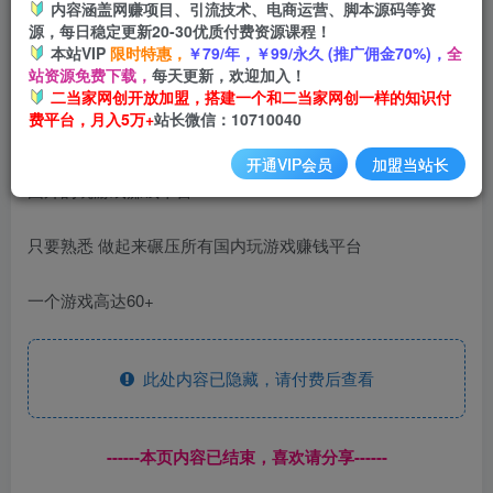
内容涵盖网赚项目、引流技术、电商运营、脚本源码等资
开通会员
源，每日稳定更新20-30优质付费资源课程！
本站VIP
限时特惠，
￥79/年，￥99/永久 (推广佣金70%)，
全
站资源免费下载，
每天更新，欢迎加入！
二当家网创开放加盟，搭建一个和二当家网创一样的知识付
费平台，月入5万+
站长微信：10710040
开通VIP会员
加盟当站长
国外的玩游戏赚钱平台
只要熟悉 做起来碾压所有国内玩游戏赚钱平台
一个游戏高达60+
此处内容已隐藏，请付费后查看
------本页内容已结束，喜欢请分享------