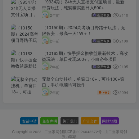
（9934期）24h无人直播支付宝项目，最新
带货玩法，纯躺赚实测日入500+
2110
2年前
会员专属
（10150期）2024高考项目野路子玩法，无
限裂变，最高一天1W＋！
2109
2年前
会员专属
（10163期）快手掘金撸收益最新技术，高收
益玩法，单日变现500+，小白必备项目
2105
2年前
会员专属
无脑全自动挂机，单窗口18+，可挂100+窗
口，手机电脑均可操作
2094
2年前
9.9
￥
友链申请
-
免责声明
-
关于我们
-
广告合作
-
网站地图
Copyright © 2023 ·
二当家网创滇ICP备2024043672号
· 由
二当家网创
强力驱动.