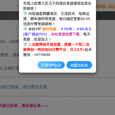
市面上收费几百几千的项目资源课程这里全
您暂无购买权限，请
部都有！
内容涵盖网赚项目、引流技术、电商运
开通会员
营、脚本源码等资源，每日稳定更新20-30
优质付费资源课程！
本站VIP
限时特惠，
￥79/年，￥99/永久
(推广佣金70%)，
全站资源免费下载，
每天
更新，欢迎加入！
二当家网创开放加盟，搭建一个和二当
家网创一样的知识付费平台，月入5万+
站长
级教程，视频教程+素材）
微信：10710040
开通VIP会员
加盟当站长
5.店铺打理6.聊天的技巧7.注意事项8.实操教学
内容已隐藏，请付费后查看
本页内容已结束，喜欢请分享------