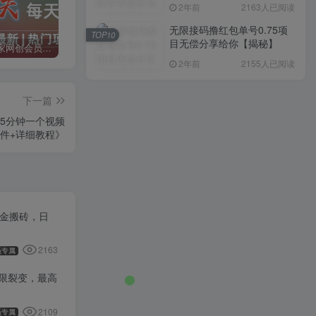
入1000+，简单好操作，保
2年前
2163人已阅读
姆级教学
无限接码撸红包单号0.75项
TOP10
目无偿分享给你【揭秘】
加入二当家网创会员，享受70%的推广提成，免费学习网上万种创业课程，菜鸟变大神。
二当家网创【VIP会员专属交流群】
加盟二当家云网创，搭建同款项目资源站，实现月入5万+
2年前
2155人已阅读
下一篇
用5分钟一个视频
件+详细教程》
打金搬砖，日
2163
员专属
无限裂变，最高
2109
员专属