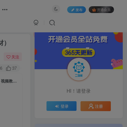
发布
开通会员
材）
关注
6
37
（6577期）拼夕夕助力砍价项目，适合小白宝妈 日入200+（保姆级教程，视频教程+素材）
HI！请登录
注册
登录