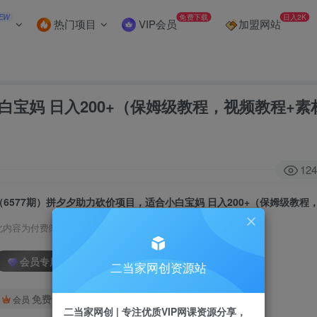
EW
免费下载
日入2K
热门项目
VIP会员
加盟网站
白宝妈 日入200+（保姆级教程，视频教程+素
124
此内容为付费阅读，请付费后查看
会员专属资源
二当家网创资源站
免费
会员
二当家网创 | 专注优质VIP网课资源分享，