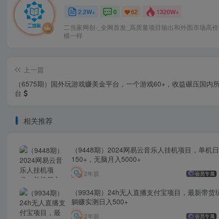
2.2W+
0
1320W+
62
二当家网创-_全网首发_高质量项目输出和外面市场高
模一样
上一篇
（6575期）国外玩游戏赚美金平台，一个游戏60+，收益碾压国内
台
相关推荐
（9448期）2024网易云音乐人挂机项目，单机
150+，无脑月入5000+
2年前
会员专属
（9934期）24h无人直播支付宝项目，最新带货
躺赚实测日入500+
2年前
会员专属