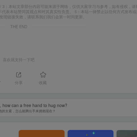
j18.com/ 3：本站文章部分内容可能来源于网络，仅供大家学习与参考，如有侵权，
场，并不代表本站赞同其观点和对其真实性负责。 5：本站一律禁止以任何方式发布
如发现链接失效，请联系我们我们会第一时间更新。
THE END
喜欢就支持一下吧
7
分享
收藏
ht, how can a free hand to hug now?
抱的太紧，怎么能腾出手来拥抱现在？