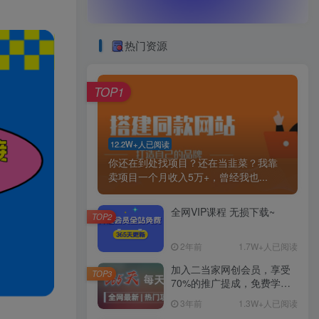
热门资源
TOP1
12.2W+人已阅读
你还在到处找项目？还在当韭菜？我靠
卖项目一个月收入5万+，曾经我也...
全网VIP课程 无损下载~
TOP2
2年前
1.7W+人已阅读
加入二当家网创会员，享受
TOP3
70%的推广提成，免费学习
网上万种创业课程，菜鸟变
3年前
1.3W+人已阅读
大神。