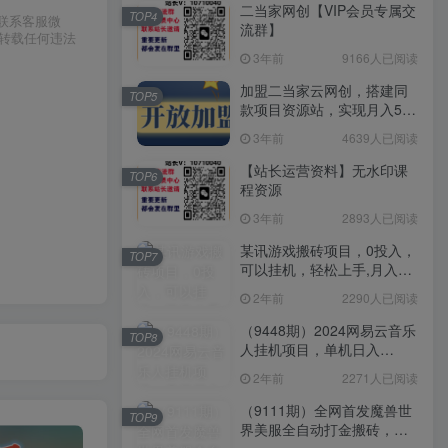
二当家网创【VIP会员专属交
TOP4
请联系客服微
流群】
或转载任何违法
3年前
9166人已阅读
加盟二当家云网创，搭建同
TOP5
款项目资源站，实现月入5万
+
3年前
4639人已阅读
【站长运营资料】无水印课
TOP6
程资源
3年前
2893人已阅读
某讯游戏搬砖项目，0投入，
TOP7
可以挂机，轻松上手,月入
3000+上不封顶
2年前
2290人已阅读
（9448期）2024网易云音乐
TOP8
人挂机项目，单机日入
150+，无脑月入5000+
2年前
2271人已阅读
（9111期）全网首发魔兽世
TOP9
界美服全自动打金搬砖，日