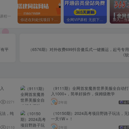
价课程一
你还在到处找项目？还在当韭菜？我靠卖项目一个月收入5万+，曾经我也是个失败者。
全网VIP课程 无损下载~
所有平
（6576期）对外收费699抖音傻瓜式一键搬运，起号专
《软
日入
（9111期）全网首发魔兽世界美服全自动
入1000+，简单好操作，保姆级教学
2271
2年前
会
玩法，纯
（10150期）2024高考项目野路子玩法，
一天1W＋！
2110
2年前
会