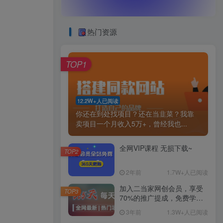
热门资源
TOP1
12.2W+人已阅读
你还在到处找项目？还在当韭菜？我靠
卖项目一个月收入5万+，曾经我也...
全网VIP课程 无损下载~
TOP2
2年前
1.7W+人已阅读
加入二当家网创会员，享受
TOP3
70%的推广提成，免费学习
网上万种创业课程，菜鸟变
3年前
1.3W+人已阅读
大神。