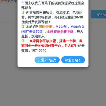
免费
会员
市面上收费几百几千的项目资源课程这里全
部都有！
内容涵盖网赚项目、引流技术、电商运
登
营、脚本源码等资源，每日稳定更新20-30
优质付费资源课程！
本站VIP
限时特惠，
￥79/年，￥99/永久
(推广佣金70%)，
全站资源免费下载，
每天
更新，欢迎加入！
二当家网创开放加盟，搭建一个和二当
家网创一样的知识付费平台，月入5万+
站长
微信：10710040
开通VIP会员
加盟当站长