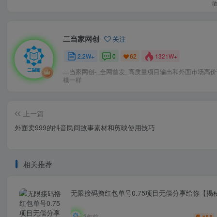
二当家网创
关注
2.2W+
0
1321W+
62
二当家网创-_全网首发_高质量项目输出和外面市场高
模一样
上一篇
外面卖999的抖音民间故事素材和剪映使用技巧
相关推荐
无限接码撸红包单号0.75项目无偿分享给你【揭
2年前
9.9
￥