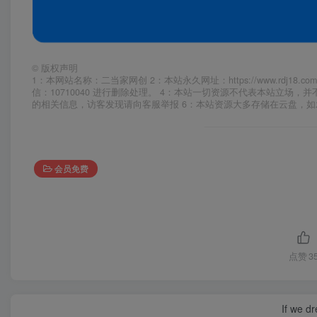
©
版权声明
1：本网站名称：二当家网创 2：本站永久网址：https://www.rd
信：10710040 进行删除处理。 4：本站一切资源不代表本站立
的相关信息，访客发现请向客服举报 6：本站资源大多存储在云盘，
会员免费
点赞
3
If we dr