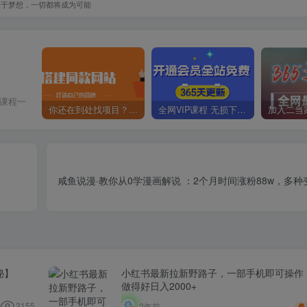
敢于梦想，一切都将成为可能
价课程一
你还在到处找项目？还在当韭菜？我靠卖项目一个月收入5万+，曾经我也是个失败者。
全网VIP课程 无损下载~
咸鱼说漫·教你从0学漫画解说 ：2个月时间涨粉88w，多
秘】
小红书最新拉新野路子，一部手机即可操作，
做得好日入2000+
2155
2年前