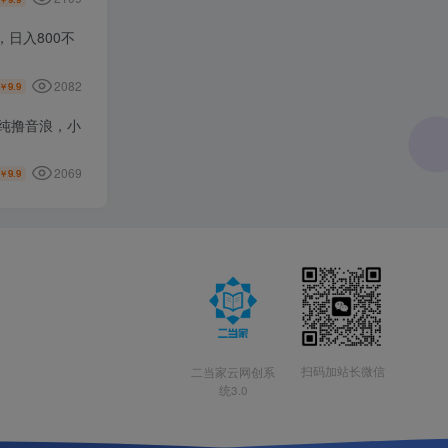
日入800不
2082
9.9
￥
纯撸音浪，小
2069
9.9
￥
扫码加站长微信
二当家云网创系
统3.0