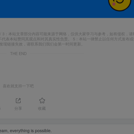
j18.com/ 3：本站文章部分内容可能来源于网络，仅供大家学习与参考，如有侵权，
场，并不代表本站赞同其观点和对其真实性负责。 5：本站一律禁止以任何方式发布
如发现链接失效，请联系我们我们会第一时间更新。
THE END
喜欢就支持一下吧
5
分享
收藏
eam, everything is possible.