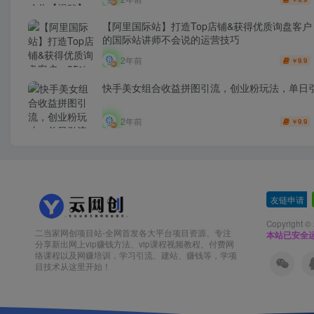
【阿里国际站】打造Top店铺&获得优质询盘客户，
的国际站讲师不会说的运营技巧
2年前
9.9
￥
快手美女组合收益拼图引流，创业粉玩法，单日引
2年前
9.9
￥
友链申请
-
Copyright ©
二当家网创项目站-全网首发各大平台项目资源、专注
本站已安全运
分享新出网上vip赚钱方法、vip课程视频教程、付费网
络课程以及网赚培训，学习引流、建站、赚钱等，学项
目技术从这里开始！