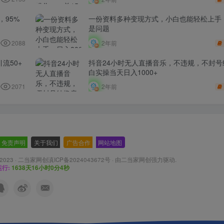
​95%
一份资料多种变现方式，小白也能轻松上手，
是问题
2088
2年前
流50+
抖音24小时无人直播音乐，不违规，不封号
白实操当天日入1000+
2071
2年前
免责声明
-
关于我们
-
广告合作
-
网站地图
 2023 ·
二当家网创滇ICP备2024043672号
· 由
二当家网创
强力驱动.
行:
1638天16小时0分6秒