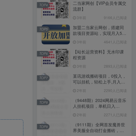
二当家网创【VIP会员专属交
TOP4
流群】
3年前
9166人已阅读
加盟二当家云网创，搭建同
TOP5
款项目资源站，实现月入5万
+
3年前
4641人已阅读
【站长运营资料】无水印课
TOP6
程资源
3年前
2893人已阅读
某讯游戏搬砖项目，0投入，
TOP7
可以挂机，轻松上手,月入
3000+上不封顶
2年前
2290人已阅读
（9448期）2024网易云音乐
TOP8
人挂机项目，单机日入
150+，无脑月入5000+
2年前
2271人已阅读
（9111期）全网首发魔兽世
TOP9
界美服全自动打金搬砖，日