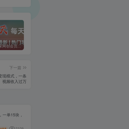
加入二当家网创会员，享受70%的推广提成，免费学习网上万种创业课程，菜鸟变大神。
二当家网创【VIP会员专属交流群】
加盟二当家云网创，搭建同款项目资源站，实现月入5万+
下一篇
种变现模式，一条
视频收入过万
一单15块，
2109
9.9
￥