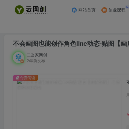
N
网站首页
创业课程
首页
创业课程
会员免费
正文
不会画图也能创作角色line动态-贴图【
二当家网创
2年前发布
付费阅读