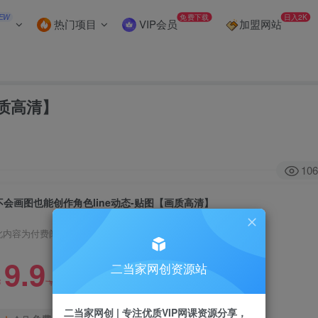
EW
免费下载
日入2K
热门项目
VIP会员
加盟网站
画质高清】
106
不会画图也能创作角色line动态-贴图【画质高清】
此内容为付费阅读，请付费后查看
9.9
二当家网创资源站
99
￥
￥
二当家网创 | 专注优质VIP网课资源分享，