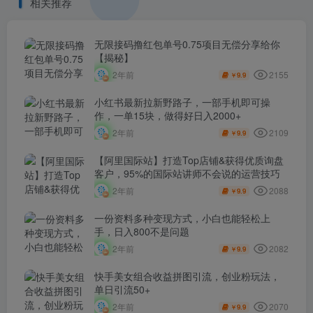
相关推荐
无限接码撸红包单号0.75项目无偿分享给你
【揭秘】
2155
2年前
9.9
￥
小红书最新拉新野路子，一部手机即可操
作，一单15块，做得好日入2000+
2109
2年前
9.9
￥
【阿里国际站】打造Top店铺&获得优质询盘
客户，​95%的国际站讲师不会说的运营技巧
2088
2年前
9.9
￥
一份资料多种变现方式，小白也能轻松上
手，日入800不是问题
2082
2年前
9.9
￥
快手美女组合收益拼图引流，创业粉玩法，
单日引流50+
2070
2年前
9.9
￥