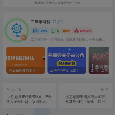
那些单独飞翔的人拥有最强大的翅膀
二当家网创
关注
2.2W+
0
1320W+
62
二当家网创-_全网首发_高质量项目输出和外面市场高价课程一模一样
你还在到处找项目？还在当韭菜？我靠卖项目一个月收入5万+，曾经我也是个失败者。
全网VIP课程 无损下载~
上一篇
下一篇
白龙·创业IP特训营2.0，IP合
杰克老师千川投流大师班，
伙人掘金计划，做到年入
从基础到高手进阶，底层逻
50W
辑，高效投放