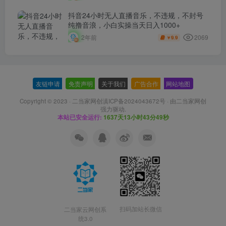
抖音24小时无人直播音乐，不违规，不封号
纯撸音浪，小白实操当天日入1000+
2069
2年前
9.9
￥
友链申请
-
免责声明
-
关于我们
-
广告合作
-
网站地图
Copyright © 2023 ·
二当家网创滇ICP备2024043672号
· 由
二当家网创
强力驱动.
本站已安全运行:
1637天13小时43分49秒
扫码加站长微信
二当家云网创系
统3.0