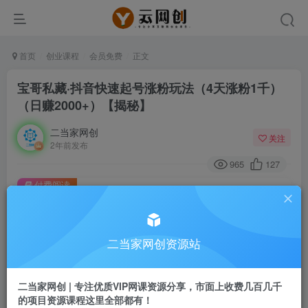
首页
创业课程
会员免费
正文
宝哥私藏·抖音快速起号涨粉玩法（4天涨粉1千）
（日赚2000+）【揭秘】
二当家网创
关注
2年前发布
965
127
付费阅读
宝哥私藏·抖音快速起号涨粉玩法（4天涨粉1千）（日赚2000+）【揭秘】
此内容为付费阅读，请付费后查看
9.9
二当家网创资源站
99
￥
￥
免费
会员
二当家网创 | 专注优质VIP网课资源分享，市面上收费几百几千
的项目资源课程这里全部都有！
登录购买