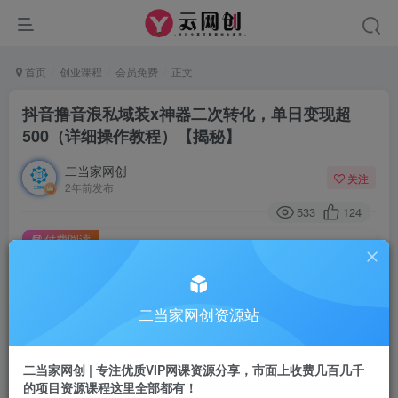
首页
创业课程
会员免费
正文
抖音撸音浪私域装x神器二次转化，单日变现超
500（详细操作教程）【揭秘】
二当家网创
关注
2年前发布
533
124
付费阅读
抖音撸音浪私域装x神器二次转化，单日变现超500（详细操作教程）【揭秘】
此内容为付费阅读，请付费后查看
9.9
二当家网创资源站
99
￥
￥
免费
会员
二当家网创 | 专注优质VIP网课资源分享，市面上收费几百几千
的项目资源课程这里全部都有！
登录购买