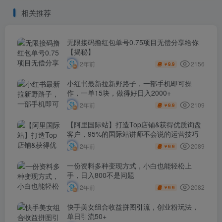
相关推荐
无限接码撸红包单号0.75项目无偿分享给你
【揭秘】
2156
2年前
9.9
￥
小红书最新拉新野路子，一部手机即可操
作，一单15块，做得好日入2000+
2109
2年前
9.9
￥
【阿里国际站】打造Top店铺&获得优质询盘
客户，​95%的国际站讲师不会说的运营技巧
2089
2年前
9.9
￥
一份资料多种变现方式，小白也能轻松上
手，日入800不是问题
2082
2年前
9.9
￥
快手美女组合收益拼图引流，创业粉玩法，
单日引流50+