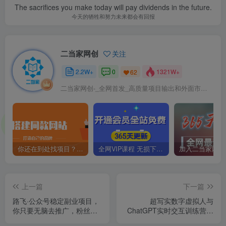
The sacrifices you make today will pay dividends in the future.
今天的牺牲和努力未来都会有回报
二当家网创
关注
2.2W+
0
1321W+
62
二当家网创-_全网首发_高质量项目输出和外面市场高价课程一模一样
你还在到处找项目？还在当韭菜？我靠卖项目一个月收入5万+，曾经我也是个失败者。
全网VIP课程 无损下载~
上一篇
下一篇
路飞·公众号稳定副业项目，
超写实数字虚拟人与
你只要无脑去推广，粉丝和
ChatGPT实时交互训练营，
收入，自然就来了
带你从小白到行家