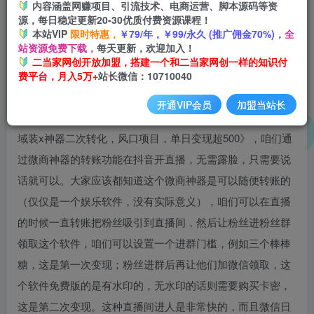
内容涵盖网赚项目、引流技术、电商运营、脚本源码等资
源，每日稳定更新20-30优质付费资源课程！
本站VIP
限时特惠，
￥79/年，￥99/永久 (推广佣金70%)，
全
站资源免费下载，
每天更新，欢迎加入！
二当家网创开放加盟，搭建一个和二当家网创一样的知识付
费平台，月入5万+
站长微信：10710040
开通VIP会员
加盟当站长
大家好，今天带来的项目是《外面收费1280的抖音撸音浪私
域装x神器二次转化，风口项目，单日变现超500》，咱们通
过微商神器的转账功能在抖音开直播，无需露脸，只需要说
话就可以。大家应该都知道这个微商神器是可以随便转账的
（仅仅是一个娱乐软件，没有实际意义），咱们可以在直播
的时候一直转账把粉丝吸引到直播间，然后让粉丝进粉丝群
领取这个软件，咱们可以设置一个进群门槛，例如三个棒棒
糖，这是第一次变现；粉丝进群后再让他们加微信领取，这
个软件免费版的是有水印的，无水印的话则需要购买卡密，
这是第二次变现。这种直播间进人是非常快的，而且微信日