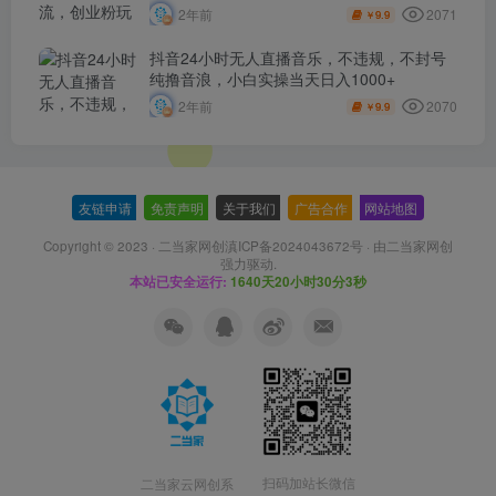
2071
2年前
9.9
￥
抖音24小时无人直播音乐，不违规，不封号
纯撸音浪，小白实操当天日入1000+
2070
2年前
9.9
￥
友链申请
-
免责声明
-
关于我们
-
广告合作
-
网站地图
Copyright © 2023 ·
二当家网创滇ICP备2024043672号
· 由
二当家网创
强力驱动.
本站已安全运行:
1640天20小时30分4秒
扫码加站长微信
二当家云网创系