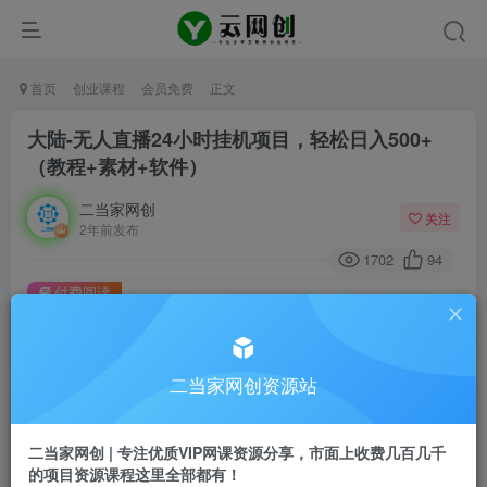
首页
创业课程
会员免费
正文
大陆-无人直播24小时挂机项目，轻松日入500+
（教程+素材+软件）
二当家网创
关注
2年前发布
1702
94
付费阅读
大陆-无人直播24小时挂机项目，轻松日入500+（教程+素材+软件）
此内容为付费阅读，请付费后查看
9.9
二当家网创资源站
99
￥
￥
免费
会员
二当家网创 | 专注优质VIP网课资源分享，市面上收费几百几千
的项目资源课程这里全部都有！
登录购买