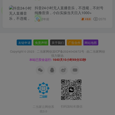
抖音24小时无人直播音乐，不违规，不封号
纯撸音浪，小白实操当天日入1000+
2070
2年前
9.9
￥
友链申请
-
免责声明
-
关于我们
-
广告合作
-
网站地图
Copyright © 2023 ·
二当家网创滇ICP备2024043672号
· 由
二当家网创
强力驱动.
本站已安全运行:
1640天10小时49分34秒
扫码加站长微信
二当家云网创系
统3.0