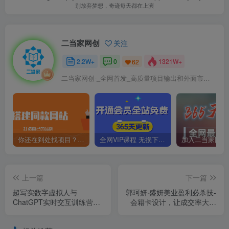
别放弃梦想，奇迹每天都在上演
二当家网创
关注
2.2W+
0
1321W+
62
二当家网创-_全网首发_高质量项目输出和外面市场高价课程一模一样
你还在到处找项目？还在当韭菜？我靠卖项目一个月收入5万+，曾经我也是个失败者。
全网VIP课程 无损下载~
上一篇
下一篇
超写实数字虚拟人与
郭珂妍·盛妍美业盈利必杀技-
ChatGPT实时交互训练营，
会籍卡设计，让成交率大幅
带你从小白到行家
上升