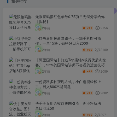
相关推荐
无限接码撸红包单号0.75项目无偿分享给你
【揭秘】
2156
2年前
9.9
￥
小红书最新拉新野路子，一部手机即可操
作，一单15块，做得好日入2000+
2109
2年前
9.9
￥
【阿里国际站】打造Top店铺&获得优质询盘
客户，​95%的国际站讲师不会说的运营技巧
2089
2年前
9.9
￥
一份资料多种变现方式，小白也能轻松上
手，日入800不是问题
2082
2年前
9.9
￥
快手美女组合收益拼图引流，创业粉玩法，
单日引流50+
2071
2年前
9.9
￥