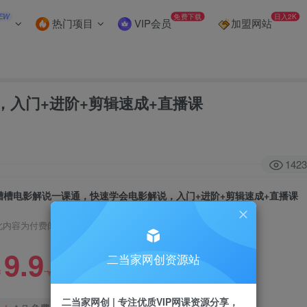
EW
免费下载
日入2K
热门项目
VIP会员
加盟网站
入门+进阶+剪辑速成+直播课
1423
槽槽电影解说一课通，快速学会电影解说，入门+进阶+剪辑速成+直播课
此内容为付费阅读，请付费后查看
9.9
二当家网创资源站
99
￥
￥
二当家网创 | 专注优质VIP网课资源分享，