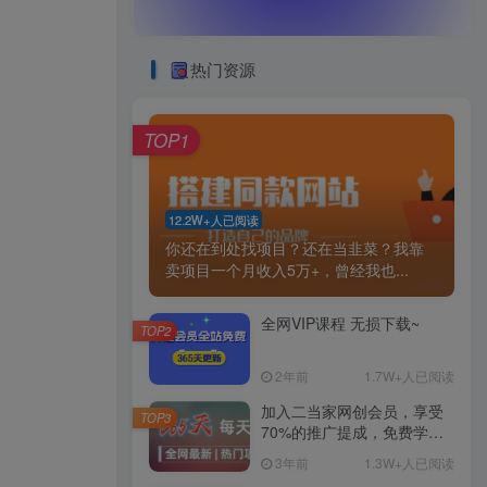
热门资源
TOP1
12.2W+人已阅读
你还在到处找项目？还在当韭菜？我靠
卖项目一个月收入5万+，曾经我也...
全网VIP课程 无损下载~
TOP2
2年前
1.7W+人已阅读
加入二当家网创会员，享受
TOP3
70%的推广提成，免费学习
网上万种创业课程，菜鸟变
3年前
1.3W+人已阅读
大神。