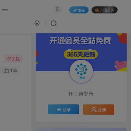
发布
开通会员
关注
162
HI！请登录
注册
登录