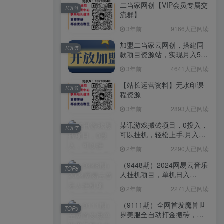
二当家网创【VIP会员专属交
TOP4
流群】
3年前
9166人已阅读
加盟二当家云网创，搭建同
TOP5
款项目资源站，实现月入5万
+
3年前
4641人已阅读
【站长运营资料】无水印课
TOP6
程资源
3年前
2893人已阅读
某讯游戏搬砖项目，0投入，
TOP7
可以挂机，轻松上手,月入
3000+上不封顶
2年前
2290人已阅读
（9448期）2024网易云音乐
TOP8
人挂机项目，单机日入
150+，无脑月入5000+
2年前
2271人已阅读
（9111期）全网首发魔兽世
TOP9
界美服全自动打金搬砖，日