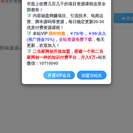
免费
会员
市面上收费几百几千的项目资源课程这里全
部都有！
内容涵盖网赚项目、引流技术、电商运
登
营、脚本源码等资源，每日稳定更新20-30
优质付费资源课程！
本站VIP
限时特惠，
￥79/年，￥99/永久
(推广佣金70%)，
全站资源免费下载，
每天
更新，欢迎加入！
二当家网创开放加盟，搭建一个和二当
家网创一样的知识付费平台，月入5万+
站长
微信：10710040
开通VIP会员
加盟当站长