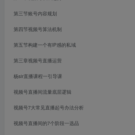
第三节账号内容规划
第四节视频号算法机制
第五节构建一个有IP感的私域
第三章视频号直播运营
杨sir直播课程一引导课
视频号直播间流量底层逻辑
视频号7大常见直播起号办法分析
视频号直播间的7个阶段一选品