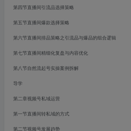
第四节直播间引流品选择策略
第五节直播间爆款选择策略
第六节直播间排品策略之引流品与爆品的组合逻辑
第七节直播间精细化复盘与内容优化
第八节自然流起号实操案例拆解
导学
第二章视频号私域运营
第一节直播间转私域的方式
第二节视频号发展趋势