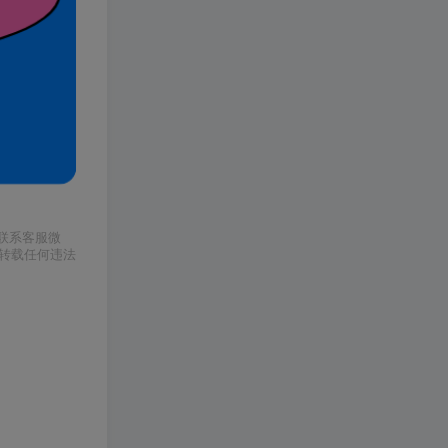
请联系客服微
或转载任何违法