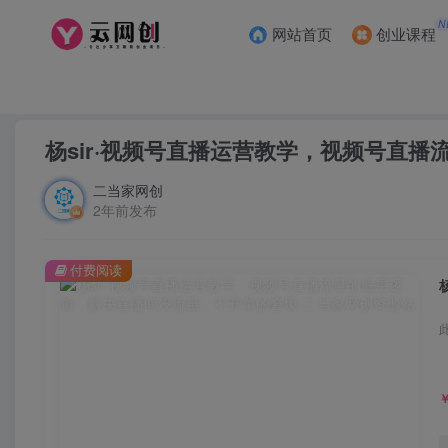
N
网站首页
创业课程
首页
创业课程
会员免费
正文
杨sir·视频号直播运营教学，视频号直
二当家网创
2年前发布
付费阅读