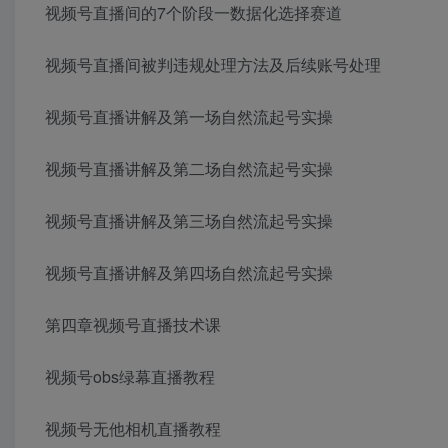
视频号直播间的7个阶段一数据化选择赛道
视频号直播间被判违规处理方法及后续账号处理
视频号直播讲解及第一场自然流起号实操
视频号直播讲解及第二场自然流起号实操
视频号直播讲解及第三场自然流起号实操
视频号直播讲解及第四场自然流起号实操
第四章视频号直播技术课
视频号obs绿幕直播教程
视频号无他相机直播教程