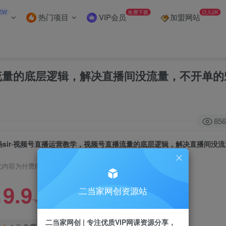
EW
免费下载
日入2K
热门项目
VIP会员
加盟网站
播流量的底层逻辑，解决直播间没流量，不开单的
856
此内容为付费阅读，请付费后查看
9.9
二当家网创资源站
99
￥
￥
二当家网创 | 专注优质VIP网课资源分享，