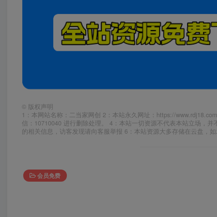
©
版权声明
1：本网站名称：二当家网创 2：本站永久网址：https://www.rd
信：10710040 进行删除处理。 4：本站一切资源不代表本站立
的相关信息，访客发现请向客服举报 6：本站资源大多存储在云盘，
会员免费