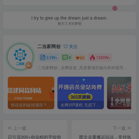
I try to give up the dream just a dream.
努力了才叫梦想
二当家网创
关注
2.2W+
0
1320W+
62
二当家网创-_全网首发_高质量项目输出和外面市场高价课程一模一样
你还在到处找项目？还在当韭菜？我靠卖项目一个月收入5万+，曾经我也是个失败者。
全网VIP课程 无损下载~
上一篇
下一篇
日引流300+创业粉的手绘拆
图文去重搬运玩法，坚持执