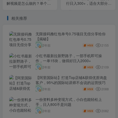
解视频是怎么做的？单个账
行日入300+，适合大部分项
号7天引流2000，变现6万块
目（附带去重参数）
相关推荐
无限接码撸红包单号0.75项目无偿分享给你
【揭秘】
2155
2年前
9.9
￥
小红书最新拉新野路子，一部手机即可操
作，一单15块，做得好日入2000+
2109
2年前
9.9
￥
【阿里国际站】打造Top店铺&获得优质询盘
客户，​95%的国际站讲师不会说的运营技巧
2088
2年前
9.9
￥
一份资料多种变现方式，小白也能轻松上
手，日入800不是问题
2082
2年前
9.9
￥