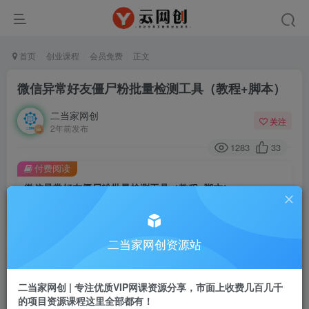
首页
创业课程
会员免费
正文
微信异常好友僵尸粉批量检测工具（教程+脚本）
二当家网创
关注
2年前发布
1283
33
付费阅读
微信异常好友僵尸粉批量检测工具（教程+脚本）
此内容为付费阅读，请付费后查看
9.9
99
￥
￥
二当家网创资源站
免费
会员
二当家网创 | 专注优质VIP网课资源分享，市面上收费几百几千
登录购买
的项目资源课程这里全部都有！