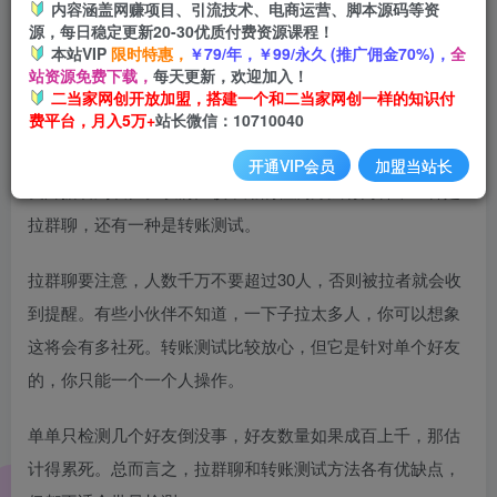
内容涵盖网赚项目、引流技术、电商运营、脚本源码等资
源，每日稳定更新20-30优质付费资源课程！
本站VIP
限时特惠，
￥79/年，￥99/永久 (推广佣金70%)，
全
站资源免费下载，
每天更新，欢迎加入！
二当家网创开放加盟，搭建一个和二当家网创一样的知识付
费平台，月入5万+
站长微信：10710040
众所周知，微信被删除拉黑后，对方仍会留在你的好友列
表，很碍眼。因此，我们需要时不时检测清理下，别让假好
开通VIP会员
加盟当站长
友占据着列表位。以前比较常用的检测方法有两种，一种是
拉群聊，还有一种是转账测试。
拉群聊要注意，人数千万不要超过30人，否则被拉者就会收
到提醒。有些小伙伴不知道，一下子拉太多人，你可以想象
这将会有多社死。转账测试比较放心，但它是针对单个好友
的，你只能一个一个人操作。
单单只检测几个好友倒没事，好友数量如果成百上千，那估
计得累死。总而言之，拉群聊和转账测试方法各有优缺点，