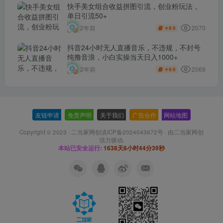
快手美女组合收益拼图引流，创业粉玩法，
单日引流50+
2070
2年前
9.9
￥
抖音24小时无人直播音乐，不违规，不封号
纯撸音浪，小白实操当天日入1000+
2069
2年前
9.9
￥
友链申请
-
免责声明
-
关于我们
-
广告合作
-
网站地图
Copyright © 2023 ·
二当家网创滇ICP备2024043672号
· 由
二当家网创
强力驱动.
本站已安全运行:
1638天8小时44分39秒