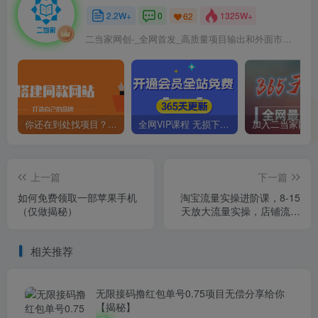
2.2W+
0
1325W+
62
二当家网创-_全网首发_高质量项目输出和外面市场高价课程一模一样
你还在到处找项目？还在当韭菜？我靠卖项目一个月收入5万+，曾经我也是个失败者。
全网VIP课程 无损下载~
上一篇
下一篇
如何免费领取一部苹果手机
淘宝流量实操进阶课，8-15
（仅做揭秘）
天放大流量实操，店铺流量
不用愁
相关推荐
无限接码撸红包单号0.75项目无偿分享给你
【揭秘】