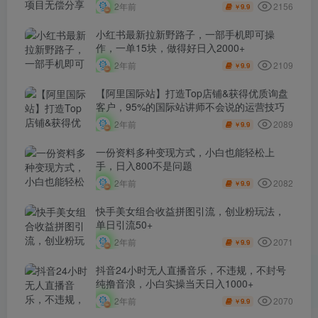
2156
2年前
9.9
￥
小红书最新拉新野路子，一部手机即可操
作，一单15块，做得好日入2000+
2109
2年前
9.9
￥
【阿里国际站】打造Top店铺&获得优质询盘
客户，​95%的国际站讲师不会说的运营技巧
2089
2年前
9.9
￥
一份资料多种变现方式，小白也能轻松上
手，日入800不是问题
2082
2年前
9.9
￥
快手美女组合收益拼图引流，创业粉玩法，
单日引流50+
2071
2年前
9.9
￥
抖音24小时无人直播音乐，不违规，不封号
纯撸音浪，小白实操当天日入1000+
2070
2年前
9.9
￥