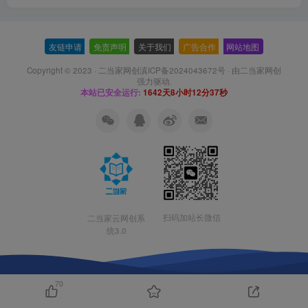
友链申请
-
免责声明
-
关于我们
-
广告合作
-
网站地图
Copyright © 2023 ·
二当家网创滇ICP备2024043672号
· 由
二当家网创
强力驱动.
本站已安全运行:
1642天8小时12分37秒
扫码加站长微信
二当家云网创系
统3.0
70