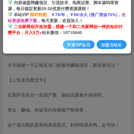
内容涵盖网赚项目、引流技术、电商运营、脚本源码等资
源，每日稳定更新20-30优质付费资源课程！
本站VIP
限时特惠，
￥79/年，￥99/永久 (推广佣金70%)，
全
站资源免费下载，
每天更新，欢迎加入！
二当家网创开放加盟，搭建一个和二当家网创一样的知识付
费平台，月入5万+
站长微信：10710040
开通VIP会员
加盟当站长
项目介绍：
今天揭秘一个正规且冷门的暴利赚钱项目，新流量玩法！
【人性直击图文号】
近期抖音风控一直很严重，基础流量都卡得很死。
美女、赚钱、创业等内容都被严格审查，
这个项目跑的是新的表现形式、利用情感共鸣，起号快！