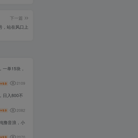
下一篇
频号，站在风口上
一单15块，
2109
9.9
￥
日入800不
2082
9.9
￥
纯撸音浪，小
2070
9.9
￥