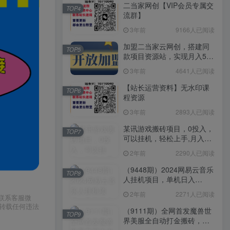
二当家网创【VIP会员专属交
TOP4
流群】
3年前
9166人已阅读
加盟二当家云网创，搭建同
TOP5
款项目资源站，实现月入5万
+
3年前
4641人已阅读
【站长运营资料】无水印课
TOP6
程资源
3年前
2893人已阅读
某讯游戏搬砖项目，0投入，
TOP7
可以挂机，轻松上手,月入
3000+上不封顶
2年前
2290人已阅读
（9448期）2024网易云音乐
TOP8
人挂机项目，单机日入
150+，无脑月入5000+
2年前
2271人已阅读
请联系客服微
或转载任何违法
（9111期）全网首发魔兽世
TOP9
界美服全自动打金搬砖，日