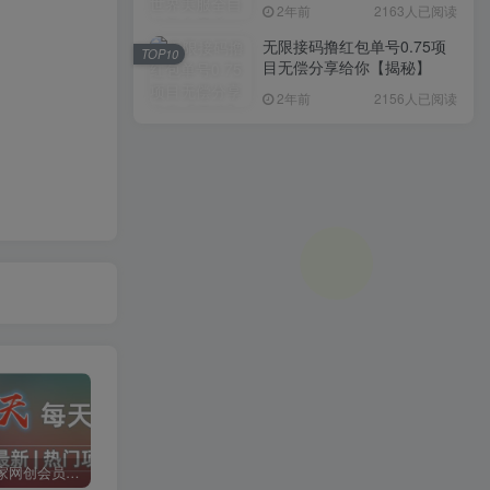
入1000+，简单好操作，保
2年前
2163人已阅读
姆级教学
无限接码撸红包单号0.75项
TOP10
目无偿分享给你【揭秘】
2年前
2156人已阅读
加入二当家网创会员，享受70%的推广提成，免费学习网上万种创业课程，菜鸟变大神。
二当家网创【VIP会员专属交流群】
加盟二当家云网创，搭建同款项目资源站，实现月入5万+