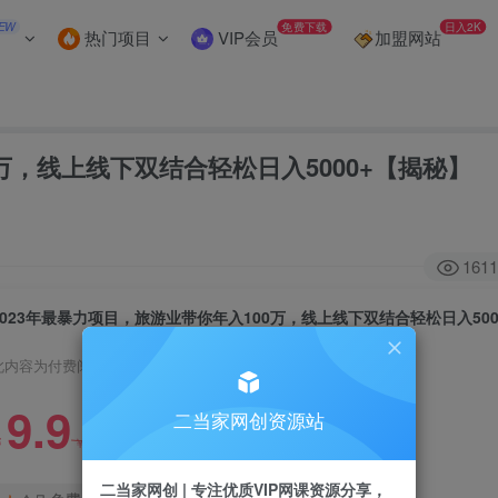
EW
免费下载
日入2K
热门项目
VIP会员
加盟网站
0万，线上线下双结合轻松日入5000+【揭秘】
1611
此内容为付费阅读，请付费后查看
9.9
二当家网创资源站
99
￥
￥
二当家网创 | 专注优质VIP网课资源分享，