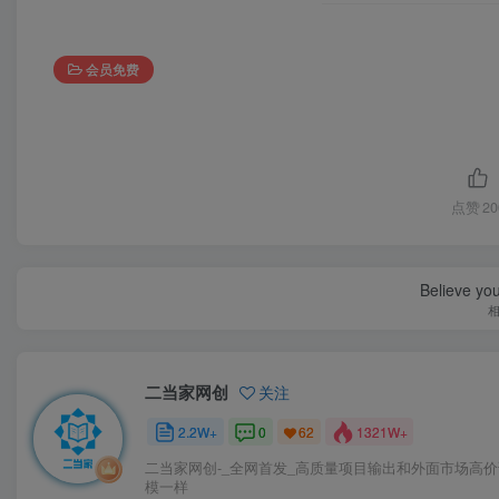
会员免费
点赞
20
Believe you
二当家网创
关注
2.2W+
0
1321W+
62
二当家网创-_全网首发_高质量项目输出和外面市场高
模一样