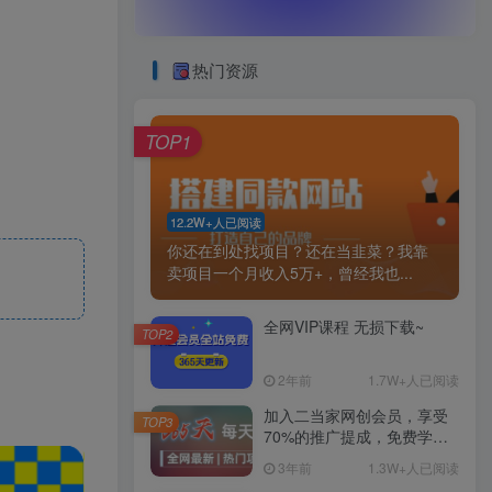
热门资源
TOP1
12.2W+人已阅读
你还在到处找项目？还在当韭菜？我靠
卖项目一个月收入5万+，曾经我也...
全网VIP课程 无损下载~
TOP2
2年前
1.7W+人已阅读
加入二当家网创会员，享受
TOP3
70%的推广提成，免费学习
网上万种创业课程，菜鸟变
3年前
1.3W+人已阅读
大神。