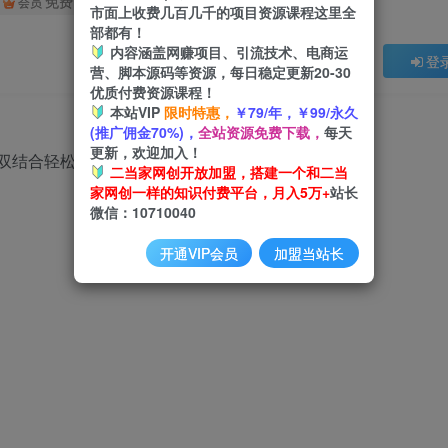
免费
会员
市面上收费几百几千的项目资源课程这里全
部都有！
内容涵盖网赚项目、引流技术、电商运
登
营、脚本源码等资源，每日稳定更新20-30
优质付费资源课程！
本站VIP
限时特惠，
￥79/年，￥99/永久
(推广佣金70%)，
全站资源免费下载，
每天
更新，欢迎加入！
二当家网创开放加盟，搭建一个和二当
家网创一样的知识付费平台，月入5万+
站长
微信：10710040
开通VIP会员
加盟当站长