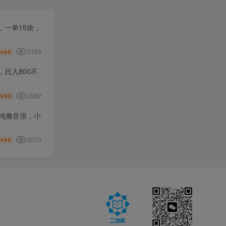
一单15块，
2109
9.9
￥
日入800不
2082
9.9
￥
纯撸音浪，小
2070
9.9
￥