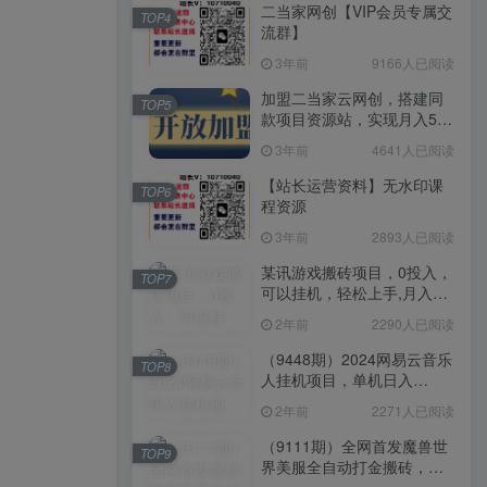
二当家网创【VIP会员专属交
TOP4
流群】
3年前
9166人已阅读
加盟二当家云网创，搭建同
TOP5
款项目资源站，实现月入5万
+
3年前
4641人已阅读
【站长运营资料】无水印课
TOP6
程资源
3年前
2893人已阅读
某讯游戏搬砖项目，0投入，
TOP7
可以挂机，轻松上手,月入
3000+上不封顶
2年前
2290人已阅读
（9448期）2024网易云音乐
TOP8
人挂机项目，单机日入
150+，无脑月入5000+
2年前
2271人已阅读
（9111期）全网首发魔兽世
TOP9
界美服全自动打金搬砖，日