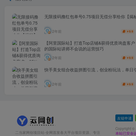
无限接码撸红包单号0.75项目无偿分享给你【揭
2年前
9.9
￥
【阿里国际站】打造Top店铺&获得优质询盘客户，
的国际站讲师不会说的运营技巧
2年前
9.9
￥
快手美女组合收益拼图引流，创业粉玩法，单日引
2年前
9.9
￥
友链申请
-
Copyright ©
二当家网创项目站-全网首发各大平台项目资源、专注
本站已安全运