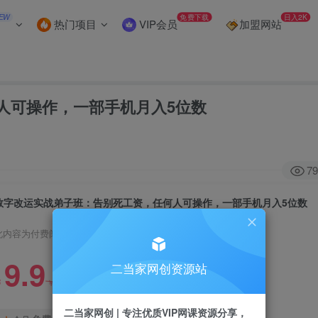
EW
免费下载
日入2K
热门项目
VIP会员
加盟网站
人可操作，一部手机月入5位数
79
数字改运实战弟子班：告别死工资，任何人可操作，一部手机月入5位数
此内容为付费阅读，请付费后查看
9.9
二当家网创资源站
99
￥
￥
二当家网创 | 专注优质VIP网课资源分享，