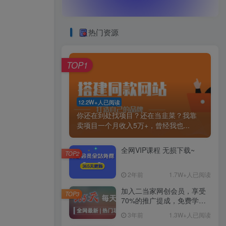
热门资源
TOP1
12.2W+人已阅读
你还在到处找项目？还在当韭菜？我靠
卖项目一个月收入5万+，曾经我也...
全网VIP课程 无损下载~
TOP2
2年前
1.7W+人已阅读
加入二当家网创会员，享受
TOP3
70%的推广提成，免费学习
网上万种创业课程，菜鸟变
3年前
1.3W+人已阅读
大神。