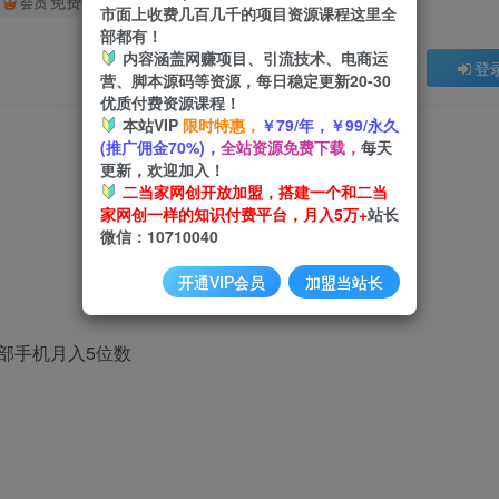
免费
会员
市面上收费几百几千的项目资源课程这里全
部都有！
内容涵盖网赚项目、引流技术、电商运
登
营、脚本源码等资源，每日稳定更新20-30
优质付费资源课程！
本站VIP
限时特惠，
￥79/年，￥99/永久
(推广佣金70%)，
全站资源免费下载，
每天
更新，欢迎加入！
二当家网创开放加盟，搭建一个和二当
家网创一样的知识付费平台，月入5万+
站长
微信：10710040
开通VIP会员
加盟当站长