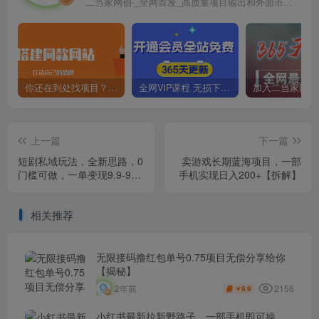
二当家网创-_全网首发_高质量项目输出和外面市场高价课程一模一样
你还在到处找项目？还在当韭菜？我靠卖项目一个月收入5万+，曾经我也是个失败者。
全网VIP课程 无损下载~
上一篇
下一篇
短剧私域玩法，全新思路，0
卖游戏长期蓝海项目，一部
门槛可做，一单变现9.9-99
手机实现日入200+【拆解】
不等（教程+素材）【揭秘】
相关推荐
无限接码撸红包单号0.75项目无偿分享给你
【揭秘】
2156
2年前
9.9
￥
小红书最新拉新野路子，一部手机即可操