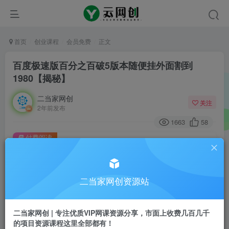
首页
创业课程
会员免费
正文
百度极速版百分之百破5版本随便挂外面割到
1980【揭秘】
二当家网创
关注
2年前发布
1663
58
付费阅读
百度极速版百分之百破5版本随便挂外面割到1980【揭秘】
此内容为付费阅读，请付费后查看
9.9
二当家网创资源站
99
￥
￥
免费
会员
二当家网创 | 专注优质VIP网课资源分享，市面上收费几百几千
的项目资源课程这里全部都有！
登录购买