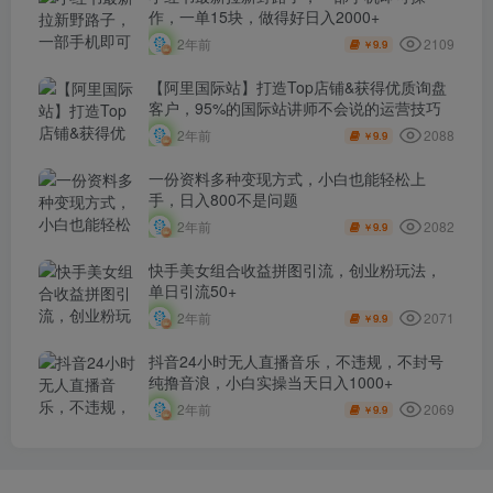
作，一单15块，做得好日入2000+
2109
2年前
9.9
￥
【阿里国际站】打造Top店铺&获得优质询盘
客户，​95%的国际站讲师不会说的运营技巧
2088
2年前
9.9
￥
一份资料多种变现方式，小白也能轻松上
手，日入800不是问题
2082
2年前
9.9
￥
快手美女组合收益拼图引流，创业粉玩法，
单日引流50+
2071
2年前
9.9
￥
抖音24小时无人直播音乐，不违规，不封号
纯撸音浪，小白实操当天日入1000+
2069
2年前
9.9
￥