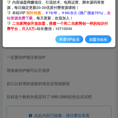
内容涵盖网赚项目、引流技术、电商运营、脚本源码等资
源，每日稳定更新20-30优质付费资源课程！
本站VIP
限时特惠，
￥79/年，￥99/永久 (推广佣金70%)，
全
百度极速版百分之百破5版本随便挂外面割到1980【揭秘】
站资源免费下载，
每天更新，欢迎加入！
二当家网创开放加盟，搭建一个和二当家网创一样的知识付
费平台，月入5万+
站长微信：10710040
开通VIP会员
加盟当站长
一定要挂IP我没有挂IP
用谁家的IP都可以不强求
自己以前用的谁家的现在还用就新啦
目前这个教程外面卖到了1980-2980赶快去试试吧
此处内容已隐藏，请付费后查看