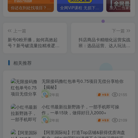
你还在到处找项目？还在当韭菜？我靠卖项目一个月收入5万+，曾经我也是个失败者。
全网VIP课程 无损下载~
上一篇
下一篇
新号0粉开播，如何高效起
抖店商品卡精细化运营实战
号？新号破流量拉精准逻辑
班：选品运营、达人玩法、
与方法，引爆直播间
商品卡自然流、抖店起店高
阶玩法
相关推荐
无限接码撸红包单号0.75项目无偿分享给你
【揭秘】
2155
2年前
9.9
￥
小红书最新拉新野路子，一部手机即可操
作，一单15块，做得好日入2000+
2109
2年前
9.9
￥
【阿里国际站】打造Top店铺&获得优质询盘
客户，​95%的国际站讲师不会说的运营技巧