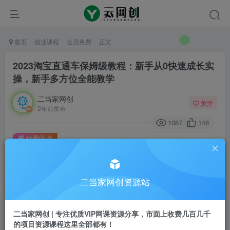
首页
创业课程
会员免费
正文
2023淘宝直通车保姆级教程：新手从0快速成长实
操，新手多方位全能教学
二当家网创
关注
2年前发布
1087
148
付费阅读
2023淘宝直通车保姆级教程：新手从0快速成长实操，新手多方位全能教学
此内容为付费阅读，请付费后查看
9.9
二当家网创资源站
99
￥
￥
免费
会员
二当家网创 | 专注优质VIP网课资源分享，市面上收费几百几千
的项目资源课程这里全部都有！
登录购买