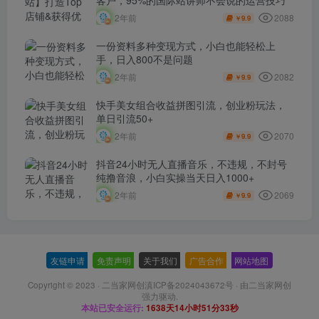
2088
2年前
9.9
￥
一份资料多种变现方式，小白也能轻松上
手，日入800不是问题
2082
2年前
9.9
￥
快手美女组合收益拼图引流，创业粉玩法，
单日引流50+
2070
2年前
9.9
￥
抖音24小时无人直播音乐，不违规，不封号
纯撸音浪，小白实操当天日入1000+
2069
2年前
9.9
￥
友链申请
-
免责声明
-
关于我们
-
广告合作
-
网站地图
Copyright © 2023 ·
二当家网创滇ICP备2024043672号
· 由
二当家网创
强力驱动.
本站已安全运行:
1638天14小时51分34秒