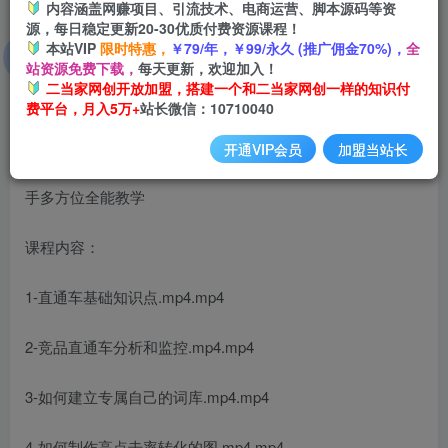
内容涵盖网赚项目、引流技术、电商运营、脚本源码等资
源，每日稳定更新20-30优质付费资源课程！
本站VIP
限时特惠，
￥79/年，￥99/永久 (推广佣金70%)，
全
2023淘宝直通车保姆级教程：新手从0快速成长实操，新手
站资源免费下载，
每天更新，欢迎加入！
多方位全能教学
二当家网创开放加盟，搭建一个和二当家网创一样的知识付
费平台，月入5万+
站长微信：10710040
开通VIP会员
加盟当站长
课程内容：
1-直通车基础知识点.mp4.mp4
2-竞品直通车分析和监控.mp4.mp4
3-如何建立专属自己的词库.mp4.mp4
4-如何制作高点击率转化的图.mp4.mp4