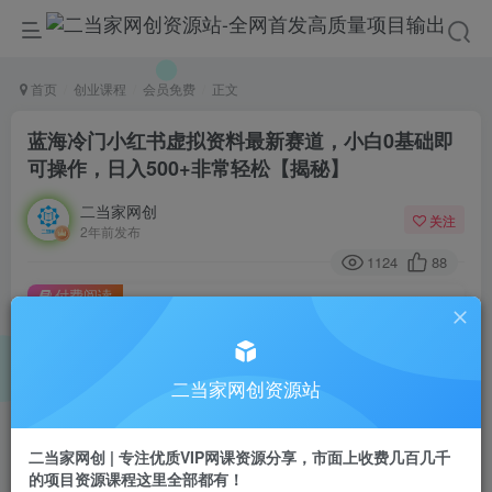
首页
创业课程
会员免费
正文
蓝海冷门小红书虚拟资料最新赛道，小白0基础即
可操作，日入500+非常轻松【揭秘】
二当家网创
关注
2年前发布
1124
88
付费阅读
蓝海冷门小红书虚拟资料最新赛道，小白0基础即可操作，日入500+非常轻松【揭秘】
此内容为付费阅读，请付费后查看
9.9
二当家网创资源站
99
￥
￥
免费
会员
二当家网创 | 专注优质VIP网课资源分享，市面上收费几百几千
的项目资源课程这里全部都有！
登录购买