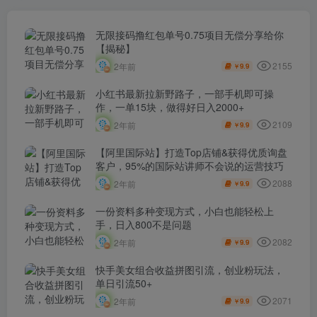
无限接码撸红包单号0.75项目无偿分享给你
【揭秘】
2155
2年前
9.9
￥
小红书最新拉新野路子，一部手机即可操
作，一单15块，做得好日入2000+
2109
2年前
9.9
￥
【阿里国际站】打造Top店铺&获得优质询盘
客户，​95%的国际站讲师不会说的运营技巧
2088
2年前
9.9
￥
一份资料多种变现方式，小白也能轻松上
手，日入800不是问题
2082
2年前
9.9
￥
快手美女组合收益拼图引流，创业粉玩法，
单日引流50+
2071
2年前
9.9
￥