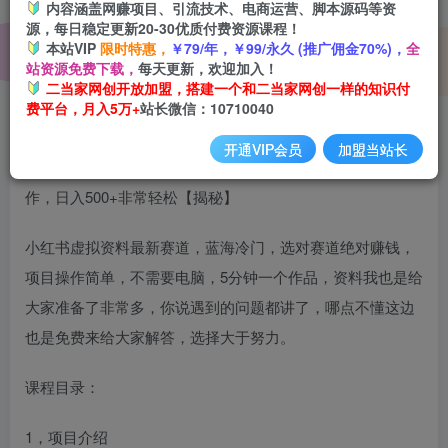
内容涵盖网赚项目、引流技术、电商运营、脚本源码等资
源，每日稳定更新20-30优质付费资源课程！
本站VIP
限时特惠，
￥79/年，￥99/永久 (推广佣金70%)，
全
蓝海冷门小红书虚拟资料最新赛道，小白0基础即可操作，日
站资源免费下载，
每天更新，欢迎加入！
入500+非常轻松【揭秘】
二当家网创开放加盟，搭建一个和二当家网创一样的知识付
费平台，月入5万+
站长微信：10710040
开通VIP会员
加盟当站长
小红书虚拟资料最新赛道，蓝海冷门，选对赛道绝对赚钱，
项目操作简单，不需要电脑，5分钟一个作品，资料我也是给
大家准备了非常多，你说遇到的问题都讲了，哪点不懂这边
也是免费来给大家解答，选择大于努力。
课程目录：
1，项目介绍