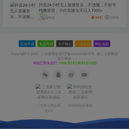
抖音24小时无人直播音乐，不违规，不封号
纯撸音浪，小白实操当天日入1000+
2069
2年前
9.9
￥
友链申请
-
免责声明
-
关于我们
-
广告合作
-
网站地图
Copyright © 2023 ·
二当家网创滇ICP备2024043672号
· 由
二当家网创
强力驱动.
本站已安全运行:
1638天19小时45分18秒
二当家云网创系
扫码加站长微信
统3.0