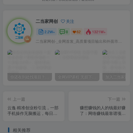
二当家网创
关注
2.2W+
0
1321W+
62
二当家网创-_全网首发_高质量项目输出和外面市场高价课程一模一样
你还在到处找项目？还在当韭菜？我靠卖项目一个月收入5万+，曾经我也是个失败者。
全网VIP课程 无损下载~
上一篇
下一篇
云逸·精准创业粉引流，一部
赚想赚钱的人的钱最好赚
手机操作无脑搬运，每日轻
了：网络赚钱最靠谱项目
松引流100+
【揭秘】
相关推荐