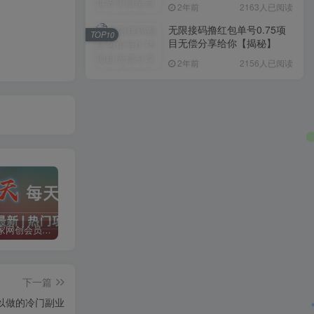
入1000+，简单好操作，保
2年前
2163人已阅读
姆级教学
无限接码撸红包单号0.75项
TOP10
目无偿分享给你【揭秘】
2年前
2156人已阅读
加入二当家网创会员，享受70%的推广提成，免费学习网上万种创业课程，菜鸟变大神。
二当家网创【VIP会员专属交流群】
加盟二当家云网创，搭建同款项目资源站，实现月入5万+
下一篇
以做的冷门副业