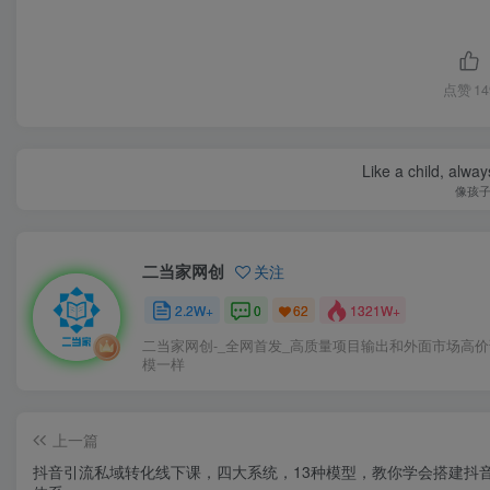
点赞
14
Like a child, alway
像孩
二当家网创
关注
2.2W+
0
1321W+
62
二当家网创-_全网首发_高质量项目输出和外面市场高
模一样
上一篇
抖音引流私域转化线下课，四大系统，13种模型，教你学会搭建抖