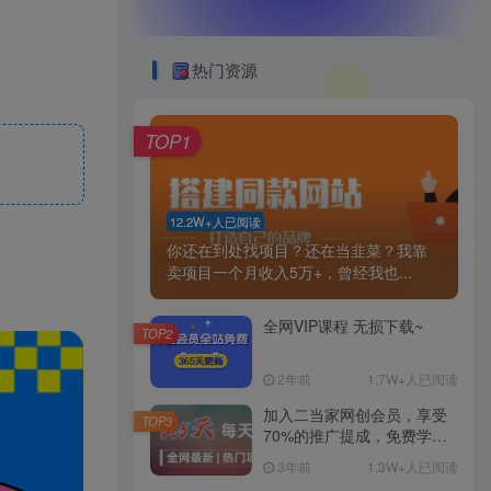
热门资源
TOP1
12.2W+人已阅读
你还在到处找项目？还在当韭菜？我靠
卖项目一个月收入5万+，曾经我也...
全网VIP课程 无损下载~
TOP2
2年前
1.7W+人已阅读
加入二当家网创会员，享受
TOP3
70%的推广提成，免费学习
网上万种创业课程，菜鸟变
3年前
1.3W+人已阅读
大神。