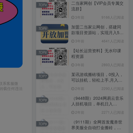
二当家网创【VIP会员专属交
TOP4
流群】
3年前
9166人已阅读
加盟二当家云网创，搭建同
TOP5
款项目资源站，实现月入5万
+
3年前
4641人已阅读
【站长运营资料】无水印课
TOP6
程资源
3年前
2893人已阅读
某讯游戏搬砖项目，0投入，
TOP7
可以挂机，轻松上手,月入
请联系客服微
3000+上不封顶
或转载任何违法
2年前
2290人已阅读
（9448期）2024网易云音乐
TOP8
人挂机项目，单机日入
150+，无脑月入5000+
2年前
2271人已阅读
（9111期）全网首发魔兽世
TOP9
界美服全自动打金搬砖，日