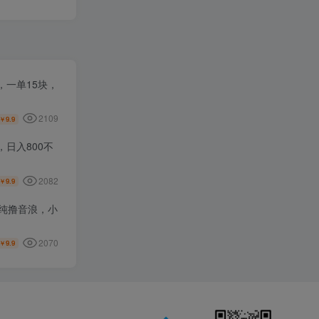
一单15块，
2109
9.9
￥
日入800不
2082
9.9
￥
纯撸音浪，小
2070
9.9
￥