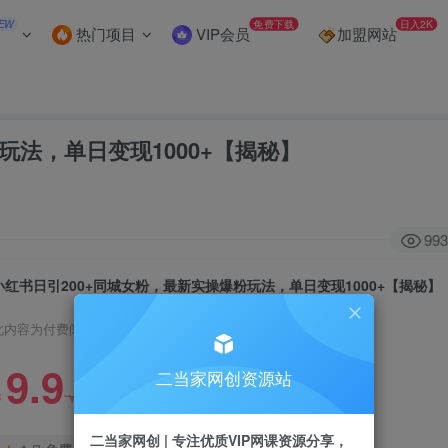
EW
免费下载
日入2K
热门项目
VIP会员
加盟网站
玩法，单日变现1000+【揭秘】
993
小红书日引200+同城女粉，最新实操爆粉玩法，单日变现1000+【揭秘】
此内容为付费阅读，请付费后查看
9.9
二当家网创资源站
99
￥
￥
二当家网创 | 专注优质VIP网课资源分享，