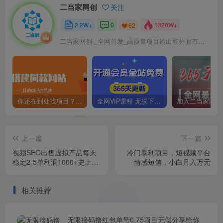
二当家网创
关注
2.2W+
0
1320W+
62
二当家网创-_全网首发_高质量项目输出和外面市场高价课程一模一样
你还在到处找项目？还在当韭菜？我靠卖项目一个月收入5万+，曾经我也是个失败者。
全网VIP课程 无损下载~
上一篇
下一篇
视频SEO出售虚拟产品每天
冷门暴利项目，短视频平台
稳定2-5单利润1000+史上最
情感短信，小白月入万元
稳定私域变现项目【揭秘】
相关推荐
无限接码撸红包单号0.75项目无偿分享给你