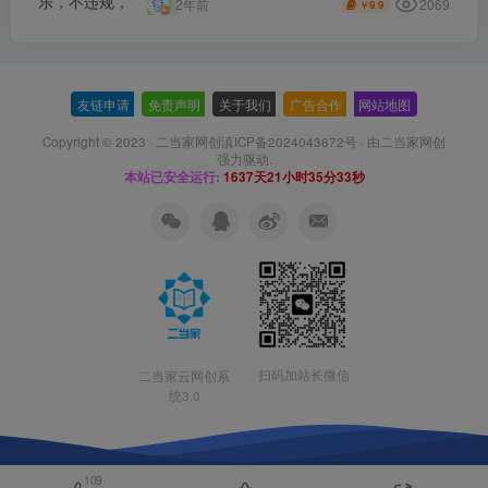
2069
2年前
9.9
￥
友链申请
-
免责声明
-
关于我们
-
广告合作
-
网站地图
Copyright © 2023 ·
二当家网创滇ICP备2024043672号
· 由
二当家网创
强力驱动.
本站已安全运行:
1637天21小时35分34秒
扫码加站长微信
二当家云网创系
统3.0
109