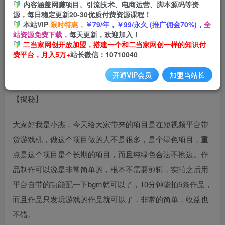
内容涵盖网赚项目、引流技术、电商运营、脚本源码等资
源，每日稳定更新20-30优质付费资源课程！
本站VIP
限时特惠，
￥79/年，￥99/永久 (推广佣金70%)，
全
怀旧情怀项目轻松实现高销量，一部手机实现日入200+【揭
站资源免费下载，
每天更新，欢迎加入！
秘】
二当家网创开放加盟，搭建一个和二当家网创一样的知识付
费平台，月入5万+
站长微信：10710040
开通VIP会员
加盟当站长
大家好我是小杰，今天给大家带来的项目是在短视频平台带
货游戏机，做这个项目做的人不是很多，是个绿色项目，重
点是这个项目是个长期的项目，而且纯绿色合法不擦边。作
品制作可以说是非常简单的，根本不需要剪辑，实拍之后用
平台自带的功能配一下bgm就可以了，10分钟能拍5条作品，
而且作品只发玩游戏的作品就可以了，非常的简单，收益也
不错。