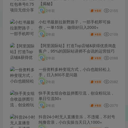
【揭秘】
2155
2年前
9.9
￥
小红书最新拉新野路子，一部手机即可操
作，一单15块，做得好日入2000+
2109
2年前
9.9
￥
【阿里国际站】打造Top店铺&获得优质询盘
客户，​95%的国际站讲师不会说的运营技巧
2088
2年前
9.9
￥
一份资料多种变现方式，小白也能轻松上
手，日入800不是问题
2082
2年前
9.9
￥
快手美女组合收益拼图引流，创业粉玩法，
单日引流50+
2070
2年前
9.9
￥
抖音24小时无人直播音乐，不违规，不封号
纯撸音浪，小白实操当天日入1000+