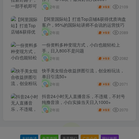
2109
2年前
9.9
￥
【阿里国际站】打造Top店铺&获得优质询盘
客户，​95%的国际站讲师不会说的运营技巧
2089
2年前
9.9
￥
一份资料多种变现方式，小白也能轻松上
手，日入800不是问题
2082
2年前
9.9
￥
快手美女组合收益拼图引流，创业粉玩法，
单日引流50+
2071
2年前
9.9
￥
抖音24小时无人直播音乐，不违规，不封号
纯撸音浪，小白实操当天日入1000+
2070
2年前
9.9
￥
友链申请
-
免责声明
-
关于我们
-
广告合作
-
网站地图