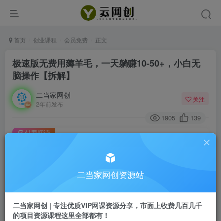
首页
创业课程
会员免费
正文
极速版无费用薅羊毛，一天躺赚10-50+，小白无
脑操作【拆解】
二当家网创
关注
2年前发布
1905
139
付费阅读
极速版无费用薅羊毛，一天躺赚10-50+，小白无脑操作【拆解】
此内容为付费阅读，请付费后查看
9.9
二当家网创资源站
99
￥
￥
免费
会员
二当家网创 | 专注优质VIP网课资源分享，市面上收费几百几千
的项目资源课程这里全部都有！
登录购买