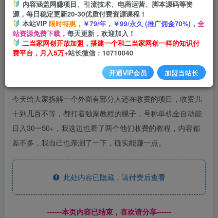
内容涵盖网赚项目、引流技术、电商运营、脚本源码等资
源，每日稳定更新20-30优质付费资源课程！
本站VIP
限时特惠，
￥79/年，￥99/永久 (推广佣金70%)，
全
极速版无费用薅羊毛，一天躺赚10-50+，小白无脑操作【拆
站资源免费下载，
每天更新，欢迎加入！
解】
二当家网创开放加盟，搭建一个和二当家网创一样的知识付
费平台，月入5万+
站长微信：10710040
开通VIP会员
加盟当站长
今天给大家拆解一个外面有部分人还在收费的项目，收费几
十到几百不等，都打着独家教程的幌子，号称单机全自动能
日入30一50+，我这边也看了两个他们收费的教程，内容都
差不多，我自己也亲测了一下，确实能赚一点。
此处内容已隐藏，请付费后查看
------本页内容已结束，喜欢请分享------