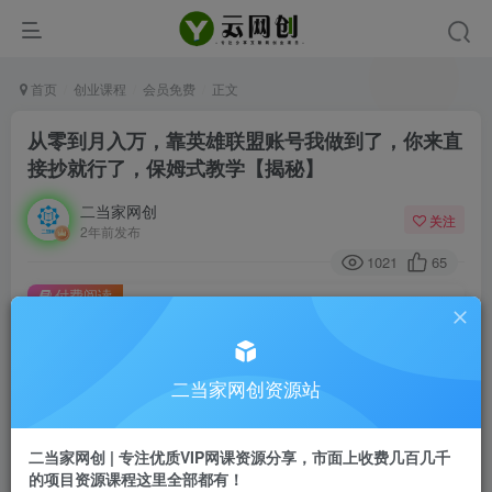
首页
创业课程
会员免费
正文
从零到月入万，靠英雄联盟账号我做到了，你来直
接抄就行了，保姆式教学【揭秘】
二当家网创
关注
2年前发布
1021
65
付费阅读
从零到月入万，靠英雄联盟账号我做到了，你来直接抄就行了，保姆式教学【揭秘】
此内容为付费阅读，请付费后查看
9.9
二当家网创资源站
99
￥
￥
免费
会员
二当家网创 | 专注优质VIP网课资源分享，市面上收费几百几千
的项目资源课程这里全部都有！
登录购买