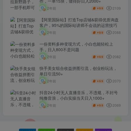
作，一单15块，做得好日入2000+
2109
2年前
9.9
￥
【阿里国际站】打造Top店铺&获得优质询盘
客户，​95%的国际站讲师不会说的运营技巧
2088
2年前
9.9
￥
一份资料多种变现方式，小白也能轻松上
手，日入800不是问题
2082
2年前
9.9
￥
快手美女组合收益拼图引流，创业粉玩法，
单日引流50+
2070
2年前
9.9
￥
抖音24小时无人直播音乐，不违规，不封号
纯撸音浪，小白实操当天日入1000+
2069
2年前
9.9
￥