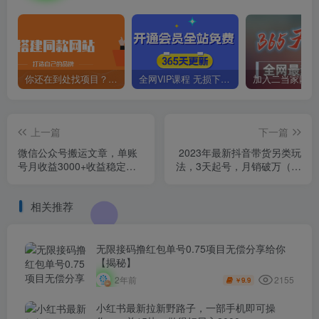
你还在到处找项目？还在当韭菜？我靠卖项目一个月收入5万+，曾经我也是个失败者。
全网VIP课程 无损下载~
上一篇
下一篇
微信公众号搬运文章，单账
2023年最新抖音带货另类玩
号月收益3000+收益稳定，
法，3天起号，月销破万（保
长期项目，无限放大
姆级教程）【揭秘】
相关推荐
无限接码撸红包单号0.75项目无偿分享给你
【揭秘】
2155
2年前
9.9
￥
小红书最新拉新野路子，一部手机即可操