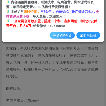
内容涵盖网赚项目、引流技术、电商运营、脚本源码等资
源，每日稳定更新20-30优质付费资源课程！
本站VIP
限时特惠，
￥79/年，￥99/永久 (推广佣金70%)，
全
从零到月入万，靠英雄联盟账号我做到了，你来直接抄就行
站资源免费下载，
每天更新，欢迎加入！
了，保姆式教学【揭秘】
二当家网创开放加盟，搭建一个和二当家网创一样的知识付
费平台，月入5万+
站长微信：10710040
开通VIP会员
加盟当站长
大家好，今天给大家带来的项目是《从零到月入万！靠英雄
联盟账号我做到了！你来直接抄就行了！保姆式教学！》，
每天花两小时，轻松月入过万！变现主要通过拉新，和售卖
游戏账号。后期积累一定粉丝后，也可以通过直播的方式进
行变现。
课程目录：
01简单项目介绍.mp4