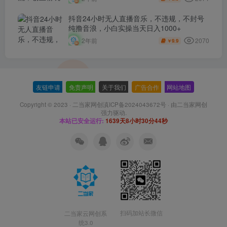
抖音24小时无人直播音乐，不违规，不封号
纯撸音浪，小白实操当天日入1000+
2070
2年前
9.9
￥
友链申请
-
免责声明
-
关于我们
-
广告合作
-
网站地图
Copyright © 2023 ·
二当家网创滇ICP备2024043672号
· 由
二当家网创
强力驱动.
本站已安全运行:
1639天8小时30分44秒
扫码加站长微信
二当家云网创系
统3.0