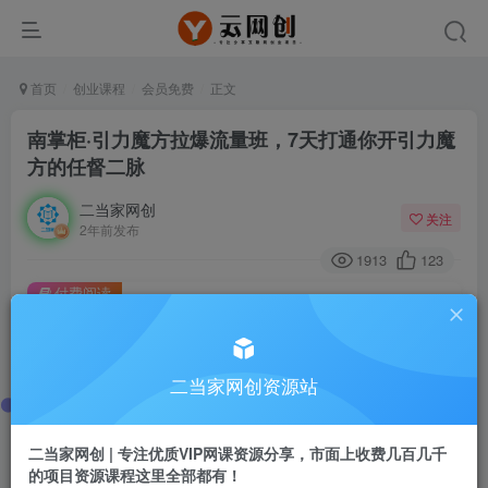
首页
创业课程
会员免费
正文
南掌柜·引力魔方拉爆流量班，7天打通你开引力魔
方的任督二脉
二当家网创
关注
2年前发布
1913
123
付费阅读
南掌柜·引力魔方拉爆流量班，7天打通你开引力魔方的任督二脉
此内容为付费阅读，请付费后查看
9.9
二当家网创资源站
99
￥
￥
免费
会员
二当家网创 | 专注优质VIP网课资源分享，市面上收费几百几千
的项目资源课程这里全部都有！
登录购买