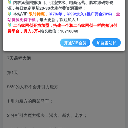
内容涵盖网赚项目、引流技术、电商运营、脚本源码等资
源，每日稳定更新20-30优质付费资源课程！
本站VIP
限时特惠，
￥79/年，￥99/永久 (推广佣金70%)，
全
南掌柜·引力魔方拉爆流量班，7天打通你开引力魔方的任督
站资源免费下载，
每天更新，欢迎加入！
二脉
二当家网创开放加盟，搭建一个和二当家网创一样的知识付
费平台，月入5万+
站长微信：10710040
开通VIP会员
加盟当站长
7天课程大纲
第1天
95%的人都不会开引力魔方
1.引力魔方的两架马车；
2.分析引力魔方报表：潜客、新客、老客；