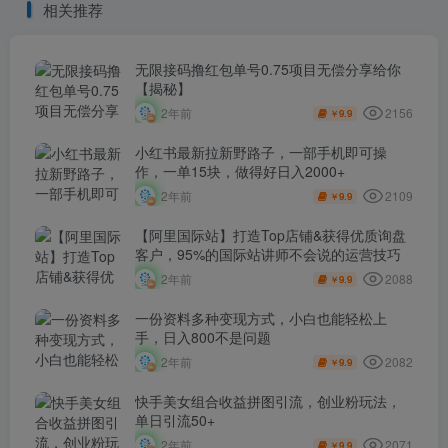
相关推荐
无限接码撸红包单号0.75项目无偿分享给你
【揭秘】
2156
2年前
9.9
￥
小红书最新拉新野路子，一部手机即可操
作，一单15块，做得好日入2000+
2109
2年前
9.9
￥
【阿里国际站】打造Top店铺&获得优质询盘
客户，​95%的国际站讲师不会说的运营技巧
2088
2年前
9.9
￥
一份资料多种变现方式，小白也能轻松上
手，日入800不是问题
2082
2年前
9.9
￥
快手美女组合收益拼图引流，创业粉玩法，
单日引流50+
2071
2年前
9.9
￥