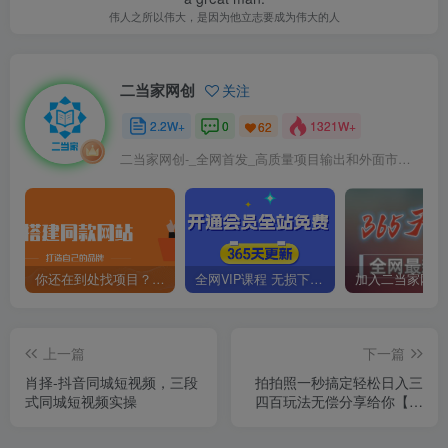
伟人之所以伟大，是因为他立志要成为伟大的人
二当家网创
关注
2.2W+
0
1321W+
62
二当家网创-_全网首发_高质量项目输出和外面市场高价课程一模一样
你还在到处找项目？还在当韭菜？我靠卖项目一个月收入5万+，曾经我也是个失败者。
全网VIP课程 无损下载~
上一篇
下一篇
肖择-抖音同城短视频，​三段
拍拍照一秒搞定轻松日入三
式同城短视频实操
四百玩法无偿分享给你【揭
秘】