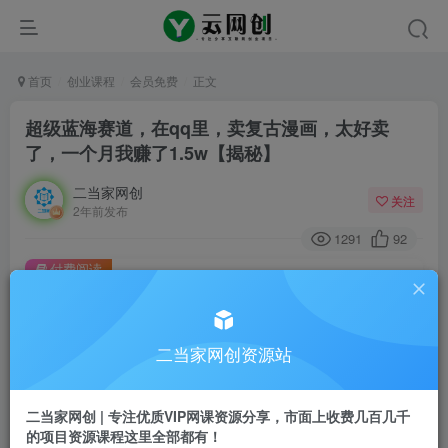
首页
创业课程
会员免费
正文
超级蓝海赛道，在qq里，卖复古漫画，太好卖
了，一个月我赚了1.5w【揭秘】
二当家网创
关注
2年前发布
1291
92
付费阅读
超级蓝海赛道，在qq里，卖复古漫画，太好卖了，一个月我赚了1.5w【揭秘】
此内容为付费阅读，请付费后查看
9.9
二当家网创资源站
99
￥
￥
免费
会员
二当家网创 | 专注优质VIP网课资源分享，市面上收费几百几千
的项目资源课程这里全部都有！
登录购买