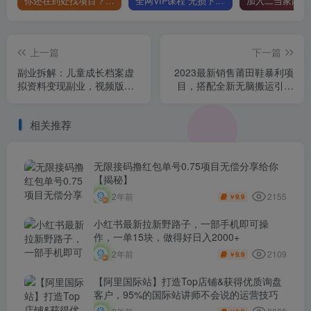
你还在到处找项目？还在当韭菜？我靠卖项目一个月收入5万+，曾经我也是个失败者。
全网VIP课程 无损下载~
上一篇
下一篇
副业拆解：儿童成长档案虚
2023最新销售莆田鞋暴利项
拟资料变现副业，视频版一
目，搭配全新无脑搬运引流
条龙实操玩法分享给你
方法，新手小白日入2000+
【揭秘】
相关推荐
无限接码撸红包单号0.75项目无偿分享给你
【揭秘】
2155
2年前
9.9
￥
小红书最新拉新野路子，一部手机即可操
作，一单15块，做得好日入2000+
2109
2年前
9.9
￥
【阿里国际站】打造Top店铺&获得优质询盘
客户，​95%的国际站讲师不会说的运营技巧