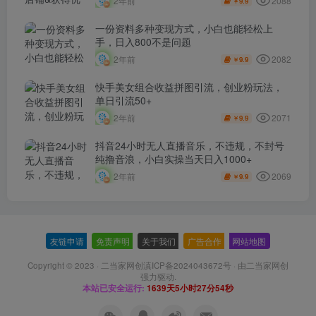
2088
2年前
9.9
￥
一份资料多种变现方式，小白也能轻松上
手，日入800不是问题
2082
2年前
9.9
￥
快手美女组合收益拼图引流，创业粉玩法，
单日引流50+
2071
2年前
9.9
￥
抖音24小时无人直播音乐，不违规，不封号
纯撸音浪，小白实操当天日入1000+
2069
2年前
9.9
￥
友链申请
-
免责声明
-
关于我们
-
广告合作
-
网站地图
Copyright © 2023 ·
二当家网创滇ICP备2024043672号
· 由
二当家网创
强力驱动.
本站已安全运行:
1639天5小时27分55秒