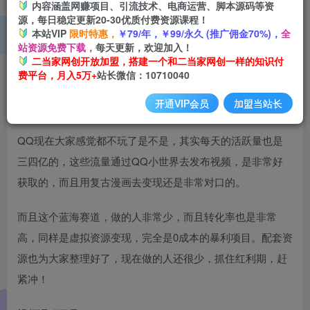
内容涵盖网赚项目、引流技术、电商运营、脚本源码等资
源，每日稳定更新20-30优质付费资源课程！
本站VIP
限时特惠，
￥79/年，￥99/永久 (推广佣金70%)，
全
超级蓝海赛道，在QQ小世界里引流，卖复古漫画，太好卖
站资源免费下载，
每天更新，欢迎加入！
了，一个月我赚了1.5w【揭秘】
二当家网创开放加盟，搭建一个和二当家网创一样的知识付
费平台，月入5万+
站长微信：10710040
开通VIP会员
加盟当站长
QQ现在大家感觉都不玩了是不是，其实每天的活跃量也是
三四亿的，这些流量通过QQ小世界去发布视频，是非常好
获取的，而且用复古漫画去变现还是非常对口的。
而且这个蓝海赛道，做的人非常少，而且转化率也是非常
高，同样是虚拟资源变现，完全是0成本的暴利项目。配套资
源也为大家整理好了，现在做的人还很少，抓住红利期，赶
紧冲！