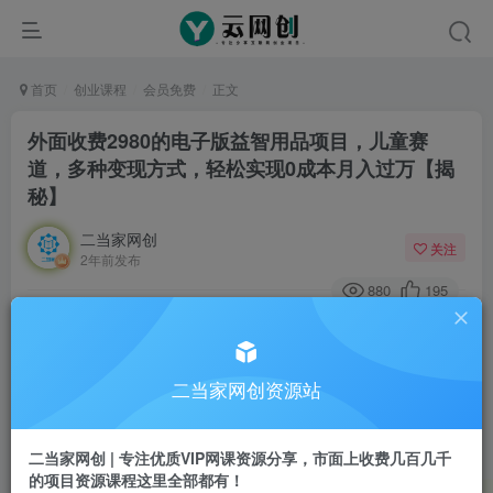
首页
创业课程
会员免费
正文
外面收费2980的电子版益智用品项目，儿童赛
道，多种变现方式，轻松实现0成本月入过万【揭
秘】
二当家网创
关注
2年前发布
880
195
付费阅读
外面收费2980的电子版益智用品项目，儿童赛道，多种变现方式，轻松实现0成本月入过万【揭秘】
此内容为付费阅读，请付费后查看
二当家网创资源站
9.9
99
￥
￥
二当家网创 | 专注优质VIP网课资源分享，市面上收费几百几千
免费
会员
的项目资源课程这里全部都有！