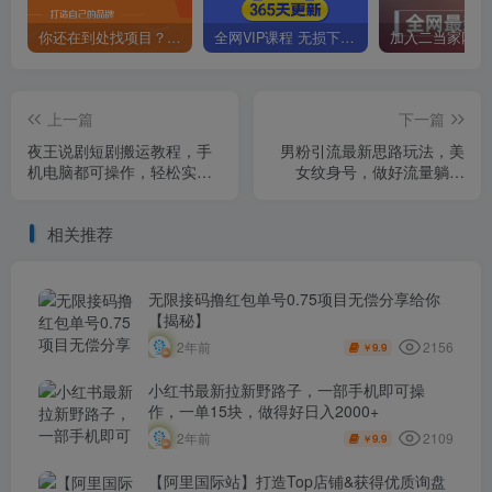
你还在到处找项目？还在当韭菜？我靠卖项目一个月收入5万+，曾经我也是个失败者。
全网VIP课程 无损下载~
上一篇
下一篇
夜王说剧短剧搬运教程，手
男粉引流最新思路玩法，美
机电脑都可操作，轻松实现
女纹身号，做好流量躺赚
日收入1000+
1000+【揭秘】
相关推荐
无限接码撸红包单号0.75项目无偿分享给你
【揭秘】
2156
2年前
9.9
￥
小红书最新拉新野路子，一部手机即可操
作，一单15块，做得好日入2000+
2109
2年前
9.9
￥
【阿里国际站】打造Top店铺&获得优质询盘