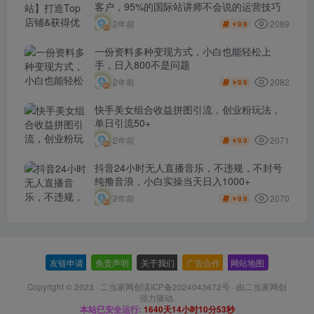
客户，​95%的国际站讲师不会说的运营技巧
2089
2年前
9.9
￥
一份资料多种变现方式，小白也能轻松上
手，日入800不是问题
2082
2年前
9.9
￥
快手美女组合收益拼图引流，创业粉玩法，
单日引流50+
2071
2年前
9.9
￥
抖音24小时无人直播音乐，不违规，不封号
纯撸音浪，小白实操当天日入1000+
2070
2年前
9.9
￥
友链申请
-
免责声明
-
关于我们
-
广告合作
-
网站地图
Copyright © 2023 ·
二当家网创滇ICP备2024043672号
· 由
二当家网创
强力驱动.
本站已安全运行:
1640天14小时10分54秒