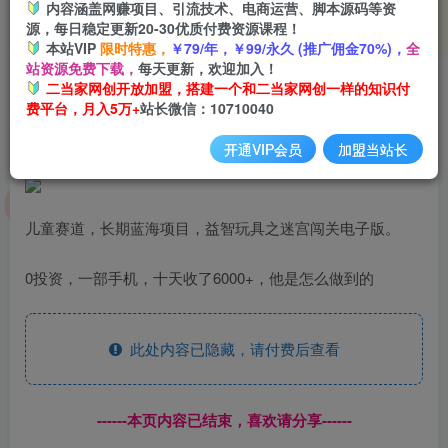
内容涵盖网赚项目、引流技术、电商运营、脚本源码等资
登录购买
源，每日稳定更新20-30优质付费资源课程！
本站VIP
限时特惠，
￥79/年，￥99/永久 (推广佣金70%)，
全
站资源免费下载，
每天更新，欢迎加入！
外面收费2980的电子版益智用品项目，儿童赛道，多种变现
二当家网创开放加盟，搭建一个和二当家网创一样的知识付
费平台，月入5万+
站长微信：10710040
方式，轻松实现0成本月入过万【揭秘】
开通VIP会员
加盟当站长
儿童赛道，长期蓝海项目，益智玩具之迷宫闯关电子版。
0投资，一部手机，十天收了6000+，他是怎么做到的
此处内容已隐藏，请付费后查看
------本页内容已结束，喜欢请分享------