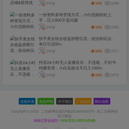
2089
2年前
9.9
￥
一份资料多种变现方式，小白也能轻松上
手，日入800不是问题
2082
2年前
9.9
￥
快手美女组合收益拼图引流，创业粉玩法，
单日引流50+
2071
2年前
9.9
￥
抖音24小时无人直播音乐，不违规，不封号
纯撸音浪，小白实操当天日入1000+
2070
2年前
9.9
￥
友链申请
-
免责声明
-
关于我们
-
广告合作
-
网站地图
Copyright © 2023 ·
二当家网创滇ICP备2024043672号
· 由
二当家网创
强力驱动.
本站已安全运行:
1639天22小时3分56秒