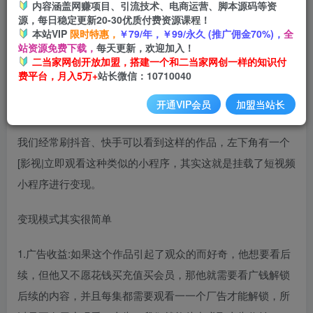
内容涵盖网赚项目、引流技术、电商运营、脚本源码等资
源，每日稳定更新20-30优质付费资源课程！
本站VIP
限时特惠，
￥79/年，￥99/永久 (推广佣金70%)，
全
影视剪辑也能月入5w+，小白轻松上手，无需太高技术【揭
站资源免费下载，
每天更新，欢迎加入！
秘】
二当家网创开放加盟，搭建一个和二当家网创一样的知识付
费平台，月入5万+
站长微信：10710040
开通VIP会员
加盟当站长
我们经常刷抖音、快手可以看到这样的作品，左下角有一个
[影视|立即观看这种类似的小程序，其实这就是挂载了短视频
小程序进行变现。
变现模式其实很简单
1.广告收益:如果这个作品引起了观众的而好奇，他想要看后
续，但他又不愿花钱买充值买会员，那他就需要看广钱解锁
后续的内容，并且每集都需要观看一一个厂告才能解锁，所