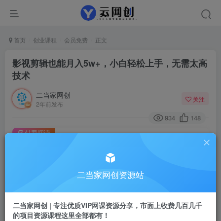
首页
创业课程
会员免费
正文
影视剪辑也能月入5w+，小白轻松上手，无需太高
技术
二当家网创
关注
2年前发布
934
148
付费阅读
影视剪辑也能月入5w+，小白轻松上手，无需太高技术
此内容为付费阅读，请付费后查看
9.9
二当家网创资源站
99
￥
￥
免费
会员
二当家网创 | 专注优质VIP网课资源分享，市面上收费几百几千
的项目资源课程这里全部都有！
登录购买