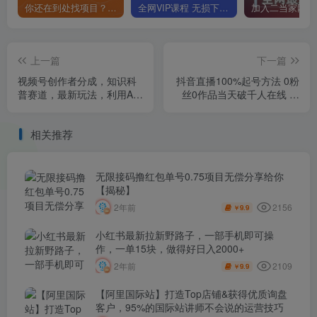
你还在到处找项目？还在当韭菜？我靠卖项目一个月收入5万+，曾经我也是个失败者。
全网VIP课程 无损下载~
上一篇
下一篇
视频号创作者分成，知识科
抖音直播100%起号方法 0粉
普赛道，最新玩法，利用AI
丝0作品当天破千人在线 多
软件，轻松月入2万
种变现方式
相关推荐
无限接码撸红包单号0.75项目无偿分享给你
【揭秘】
2156
2年前
9.9
￥
小红书最新拉新野路子，一部手机即可操
作，一单15块，做得好日入2000+
2109
2年前
9.9
￥
【阿里国际站】打造Top店铺&获得优质询盘
客户，​95%的国际站讲师不会说的运营技巧