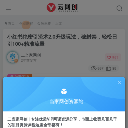
首页
创业课程
会员免费
正文
小红书绝密引流术2.0升级玩法，破封禁，轻松日
引100+精准流量
二当家网创
关注
2年前发布
997
89
付费阅读
小红书绝密引流术2.0升级玩法，破封禁，轻松日引100+精准流量
此内容为付费阅读，请付费后查看
9.9
二当家网创资源站
99
￥
￥
免费
会员
二当家网创 | 专注优质VIP网课资源分享，市面上收费几百几千
的项目资源课程这里全部都有！
登录购买