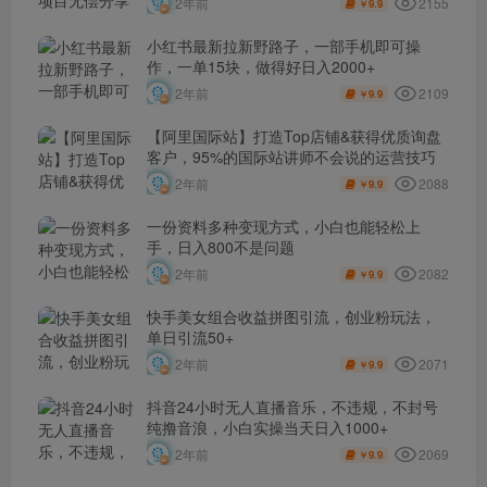
2155
2年前
9.9
￥
小红书最新拉新野路子，一部手机即可操
作，一单15块，做得好日入2000+
2109
2年前
9.9
￥
【阿里国际站】打造Top店铺&获得优质询盘
客户，​95%的国际站讲师不会说的运营技巧
2088
2年前
9.9
￥
一份资料多种变现方式，小白也能轻松上
手，日入800不是问题
2082
2年前
9.9
￥
快手美女组合收益拼图引流，创业粉玩法，
单日引流50+
2071
2年前
9.9
￥
抖音24小时无人直播音乐，不违规，不封号
纯撸音浪，小白实操当天日入1000+
2069
2年前
9.9
￥