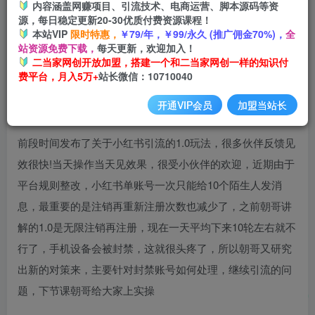
内容涵盖网赚项目、引流技术、电商运营、脚本源码等资
源，每日稳定更新20-30优质付费资源课程！
本站VIP
限时特惠，
￥79/年，￥99/永久 (推广佣金70%)，
全
小红书绝密引流术2.0升级玩法，破封禁，轻松日引100+精准
站资源免费下载，
每天更新，欢迎加入！
流量【揭秘】
二当家网创开放加盟，搭建一个和二当家网创一样的知识付
费平台，月入5万+
站长微信：10710040
开通VIP会员
加盟当站长
前段时间发布了关于小红书引流的1.0玩法，很多伙伴反馈见
效很快!当天操作当天见效果，很受小伙伴的欢迎，近期由于
平台规则整改，小红书单账号一次只能给10个陌生人发消
息，最重要的是注销再重新注册次数也减少了，之前朝哥讲
解的1.0是无限注销再注册，现在一天平均下来10轮左右就不
行了，手机设备会被封禁，这就很头疼了，所以朝哥又研究
出新的对策来，主要针对封禁账号如何处理，继续引流的问
题，下节课朝哥给大家上实操