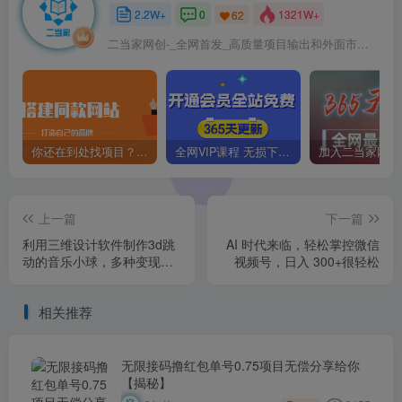
2.2W+
0
1321W+
62
二当家网创-_全网首发_高质量项目输出和外面市场高价课程一模一样
你还在到处找项目？还在当韭菜？我靠卖项目一个月收入5万+，曾经我也是个失败者。
全网VIP课程 无损下载~
上一篇
下一篇
利用三维设计软件制作3d跳
AI 时代来临，轻松掌控微信
动的音乐小球，多种变现方
视频号，日入 300+很轻松
式，实现月入1万+
相关推荐
无限接码撸红包单号0.75项目无偿分享给你
【揭秘】